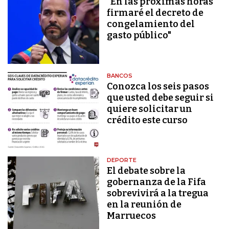
"En las próximas horas
firmaré el decreto de
congelamiento del
gasto público"
BANCOS
Conozca los seis pasos
que usted debe seguir si
quiere solicitar un
crédito este curso
DEPORTE
El debate sobre la
gobernanza de la Fifa
sobrevivirá a la tregua
en la reunión de
Marruecos