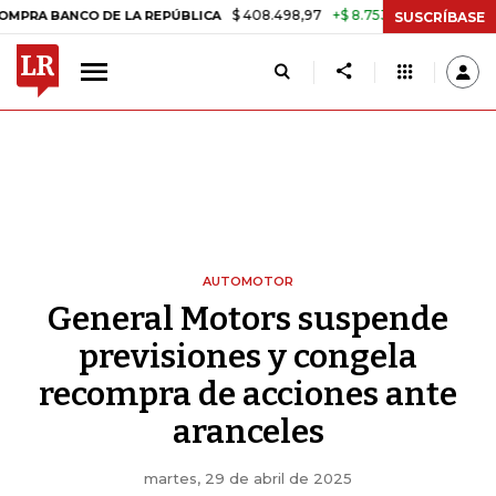
$ 408.498,97
+$ 8.753,81
+2,19%
CO DE LA REPÚBLICA
TASA DE U
SUSCRÍBASE
AUTOMOTOR
General Motors suspende
previsiones y congela
recompra de acciones ante
aranceles
martes, 29 de abril de 2025