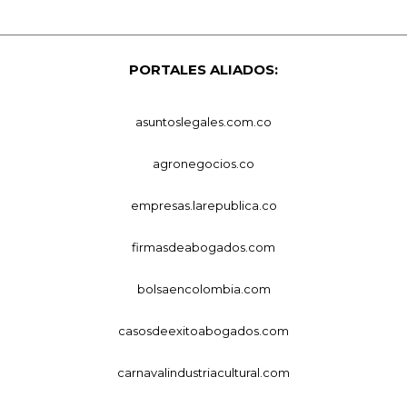
PORTALES ALIADOS:
asuntoslegales.com.co
agronegocios.co
empresas.larepublica.co
firmasdeabogados.com
bolsaencolombia.com
casosdeexitoabogados.com
carnavalindustriacultural.com