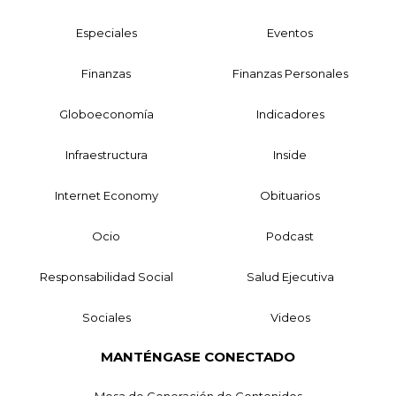
Especiales
Eventos
Finanzas
Finanzas Personales
Globoeconomía
Indicadores
Infraestructura
Inside
Internet Economy
Obituarios
Ocio
Podcast
Responsabilidad Social
Salud Ejecutiva
Sociales
Videos
MANTÉNGASE CONECTADO
Mesa de Generación de Contenidos