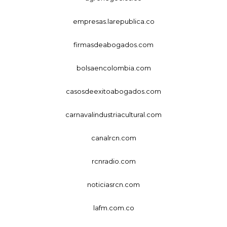
empresas.larepublica.co
firmasdeabogados.com
bolsaencolombia.com
casosdeexitoabogados.com
carnavalindustriacultural.com
canalrcn.com
rcnradio.com
noticiasrcn.com
lafm.com.co