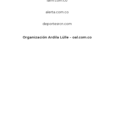
lafm.com.co
alerta.com.co
deportesrcn.com
Organización Ardila Lülle - oal.com.co