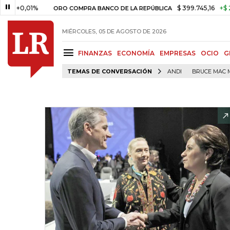
,01%
$ 399.745,16
+$ 2.295,71
ORO COMPRA BANCO DE LA REPÚBLICA
MIÉRCOLES, 05 DE AGOSTO DE 2026
FINANZAS
ECONOMÍA
EMPRESAS
OCIO
G
TEMAS DE CONVERSACIÓN
ANDI
BRUCE MAC 