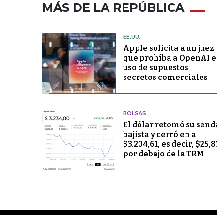
MÁS DE LA REPÚBLICA
EE.UU.
Apple solicita a un juez
que prohíba a OpenAI e
uso de supuestos
secretos comerciales
BOLSAS
El dólar retomó su send
bajista y cerró en a
$3.204,61, es decir, $25,8
por debajo de la TRM