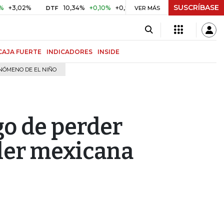
SUSCRÍBASE
2%
10,34%
+0,10%
+0,98%
$ 416,81
+$ 0,05
+0,01%
DTF
UVR
VER MÁS
CAJA FUERTE
INDICADORES
INSIDE
NÓMENO DE EL NIÑO
go de perder
ller mexicana