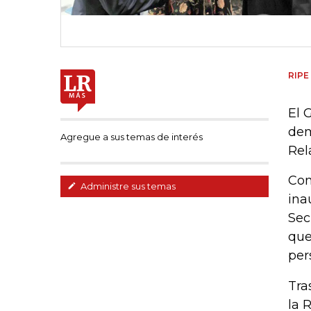
RIPE
El 
dem
Agregue a sus temas de interés
Rel
Con
Administre sus temas
ina
Sec
que
per
Tra
la 