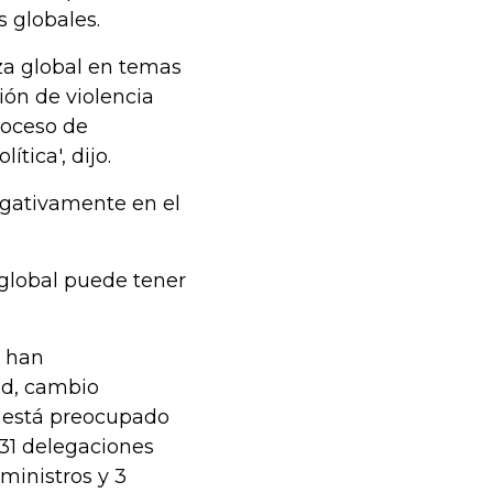
s globales.
za global en temas
ión de violencia
roceso de
tica', dijo.
gativamente en el
 global puede tener
e han
ad, cambio
o está preocupado
 31 delegaciones
ministros y 3