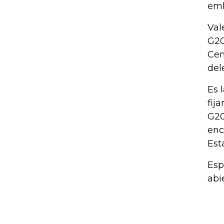
emb
Val
G20
Cen
del
Es 
fija
G20
enc
Est
Esp
abi