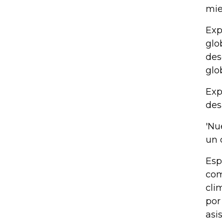
mie
Exp
glo
des
glo
Exp
des
'Nu
un 
Esp
com
cli
por
asi