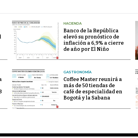
HACIENDA
Banco de la República
l
elevó su pronóstico de
inflación a 6,9% a cierre
de año por El Niño
GASTRONOMÍA
a
Coffee Master reunirá a
más de 50 tiendas de
3
café de especialidad en
Bogotá y la Sabana