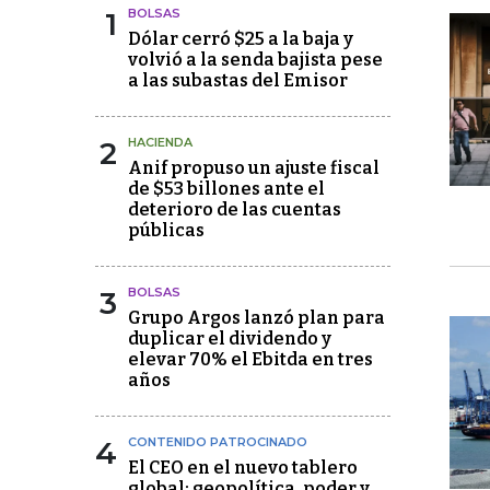
1
BOLSAS
Dólar cerró $25 a la baja y
volvió a la senda bajista pese
a las subastas del Emisor
2
HACIENDA
Anif propuso un ajuste fiscal
de $53 billones ante el
deterioro de las cuentas
públicas
3
BOLSAS
Grupo Argos lanzó plan para
duplicar el dividendo y
elevar 70% el Ebitda en tres
años
4
CONTENIDO PATROCINADO
El CEO en el nuevo tablero
global: geopolítica, poder y