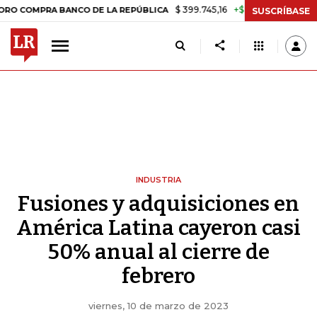
$ 399.745,16
+$ 2.295,71
+0,58%
PRA BANCO DE LA REPÚBLICA
TAS
SUSCRÍBASE
INDUSTRIA
Fusiones y adquisiciones en
América Latina cayeron casi
50% anual al cierre de
febrero
viernes, 10 de marzo de 2023