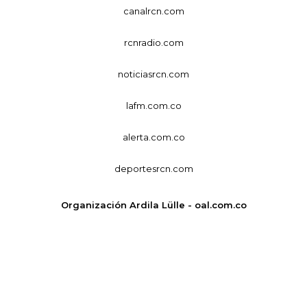
canalrcn.com
rcnradio.com
noticiasrcn.com
lafm.com.co
alerta.com.co
deportesrcn.com
Organización Ardila Lülle - oal.com.co