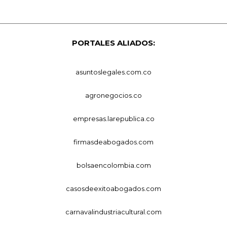
PORTALES ALIADOS:
asuntoslegales.com.co
agronegocios.co
empresas.larepublica.co
firmasdeabogados.com
bolsaencolombia.com
casosdeexitoabogados.com
carnavalindustriacultural.com