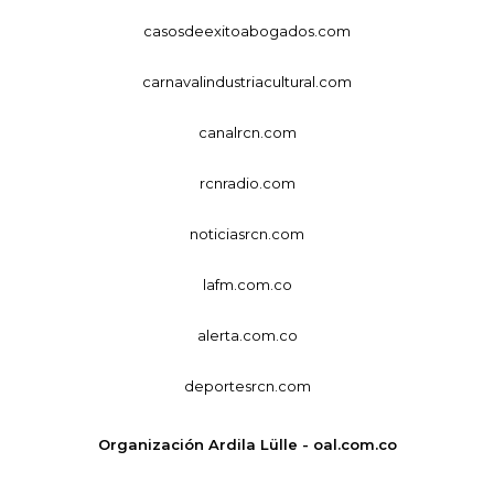
casosdeexitoabogados.com
carnavalindustriacultural.com
canalrcn.com
rcnradio.com
noticiasrcn.com
lafm.com.co
alerta.com.co
deportesrcn.com
Organización Ardila Lülle - oal.com.co