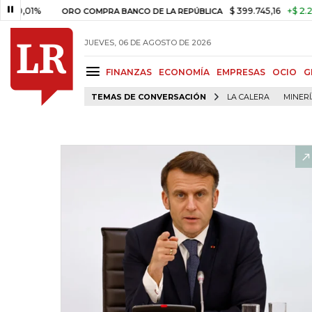
01%
$ 399.745,16
+$ 2.295,71
ORO COMPRA BANCO DE LA REPÚBLICA
JUEVES, 06 DE AGOSTO DE 2026
FINANZAS
ECONOMÍA
EMPRESAS
OCIO
G
TEMAS DE CONVERSACIÓN
LA CALERA
MINER