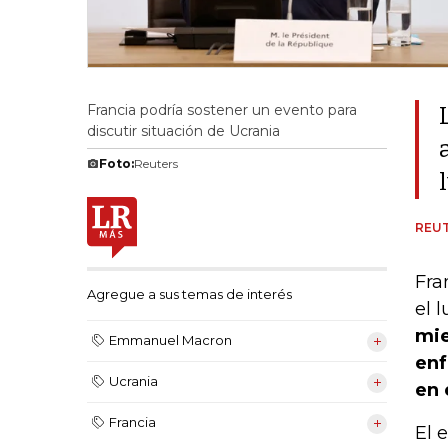
Francia podría sostener un evento para
discutir situación de Ucrania
Foto:
Reuters
REU
Fra
Agregue a sus temas de interés
el 
mie
Emmanuel Macron
enf
Ucrania
en 
Francia
El 