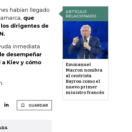
ones habían llegado
ARTÍCULO
RELACIONADO
inamarca,
que
 los dirigentes de
N.
ayuda inmediata
ede desempeñar
d a Kiev y cómo
Emmanuel
Macron nombra
al centrista
Bayrou como el
n.
nuevo primer
ministro francés
GUARDAR
ARA