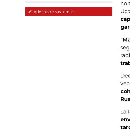
no 
Ucr
Administre sus temas
cap
gar
"
Ma
seg
rad
tra
Dec
vec
coh
Rus
La 
env
tar