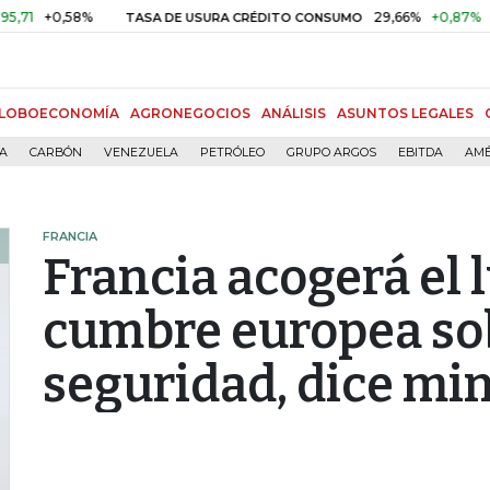
+0,58%
29,66%
+0,87%
+3,0
TASA DE USURA CRÉDITO CONSUMO
LOBOECONOMÍA
AGRONEGOCIOS
ANÁLISIS
ASUNTOS LEGALES
ÍA
CARBÓN
VENEZUELA
PETRÓLEO
GRUPO ARGOS
EBITDA
AMÉ
FRANCIA
Francia acogerá el 
cumbre europea so
seguridad, dice min