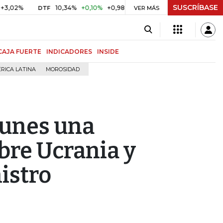
SUSCRÍBASE
2%
10,34%
+0,10%
+0,98%
$ 416,86
+$ 0,05
+0,01%
DTF
UVR
VER MÁS
CAJA FUERTE
INDICADORES
INSIDE
RICA LATINA
MOROSIDAD
lunes una
bre Ucrania y
istro