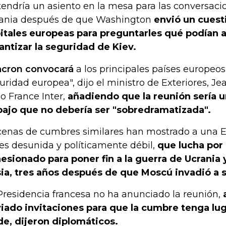
tendría un asiento en la mesa para las conversaci
ania después de que Washington
envió un cuesti
itales europeas para preguntarles qué podían a
antizar la seguridad de Kiev.
cron convocará
a los principales países europeos 
uridad europea", dijo el ministro de Exteriores, Jea
io France Inter,
añadiendo que la reunión sería 
bajo que no debería ser "sobredramatizada".
enas de cumbres similares han mostrado a una Eu
es desunida y políticamente débil,
que lucha por 
esionado para poner fin a la guerra de Ucrania 
ia, tres años después de que Moscú invadió a s
Presidencia francesa no ha anunciado la reunión,
iado invitaciones para que la cumbre tenga luga
de, dijeron diplomáticos.