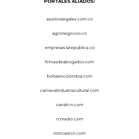
PORTALES ALIADOS:
asuntoslegales.com.co
agronegocios.co
empresas.larepublica.co
firmasdeabogados.com
bolsaencolombia.com
carnavalindustriacultural.com
canalrcn.com
rcnradio.com
noticiasrcn.com