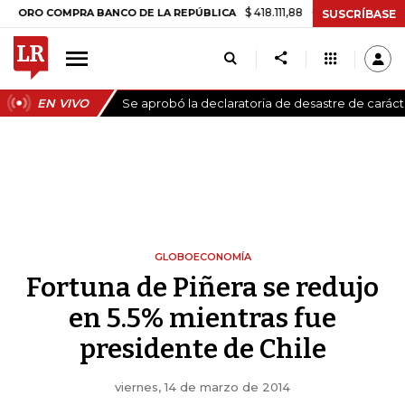
$ 418.111,88
+$ 9.612,91
+2,35%
COMPRA BANCO DE LA REPÚBLICA
T
SUSCRÍBASE
EN VIVO
Se aprobó la declaratoria de desastre de carác
GLOBOECONOMÍA
Fortuna de Piñera se redujo
en 5.5% mientras fue
presidente de Chile
viernes, 14 de marzo de 2014