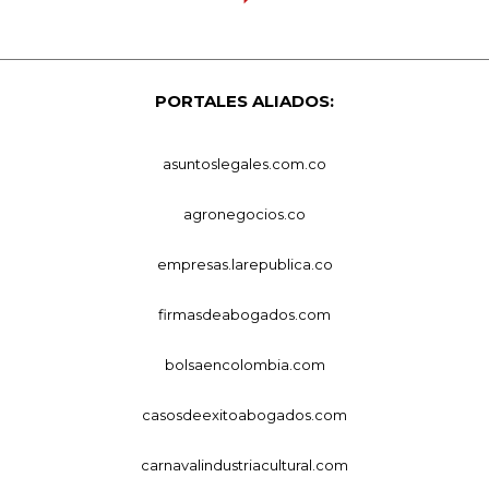
PORTALES ALIADOS:
asuntoslegales.com.co
agronegocios.co
empresas.larepublica.co
firmasdeabogados.com
bolsaencolombia.com
casosdeexitoabogados.com
carnavalindustriacultural.com