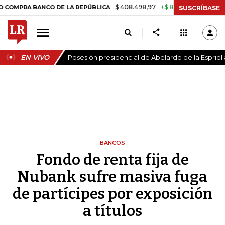
$ 408.498,97
+$ 8.753,81
+2,19%
 BANCO DE LA REPÚBLICA
TASA 
SUSCRÍBASE
EN VIVO
Posesión presidencial de Abelardo de la Espriell
BANCOS
Fondo de renta fija de
Nubank sufre masiva fuga
de partícipes por exposición
a títulos