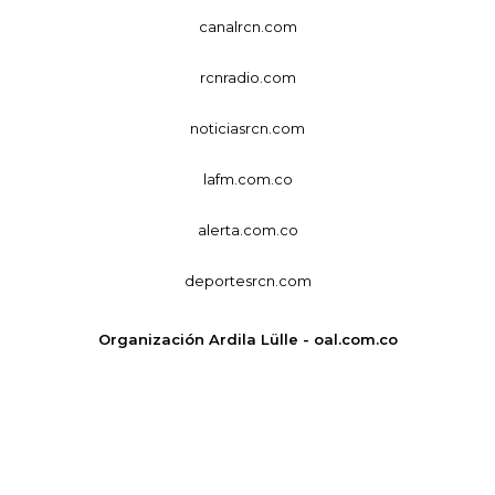
canalrcn.com
rcnradio.com
noticiasrcn.com
lafm.com.co
alerta.com.co
deportesrcn.com
Organización Ardila Lülle - oal.com.co