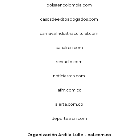
bolsaencolombia.com
casosdeexitoabogados.com
carnavalindustriacultural.com
canalrcn.com
rcnradio.com
noticiasrcn.com
lafm.com.co
alerta.com.co
deportesrcn.com
Organización Ardila Lülle - oal.com.co