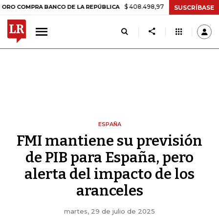
$ 408.498,97
+$ 8.753,81
+2,19%
MPRA BANCO DE LA REPÚBLICA
T
SUSCRÍBASE
ESPAÑA
FMI mantiene su previsión
de PIB para España, pero
alerta del impacto de los
aranceles
martes, 29 de julio de 2025