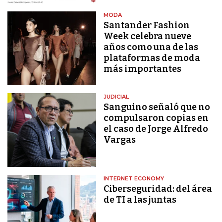
MODA
Santander Fashion
Week celebra nueve
años como una de las
plataformas de moda
más importantes
JUDICIAL
Sanguino señaló que no
compulsaron copias en
el caso de Jorge Alfredo
Vargas
INTERNET ECONOMY
Ciberseguridad: del área
de TI a las juntas