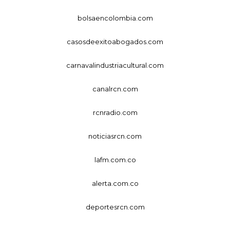
bolsaencolombia.com
casosdeexitoabogados.com
carnavalindustriacultural.com
canalrcn.com
rcnradio.com
noticiasrcn.com
lafm.com.co
alerta.com.co
deportesrcn.com