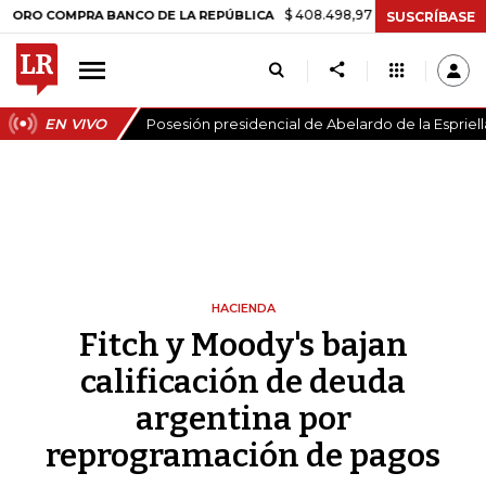
$ 408.498,97
+$ 8.753,81
+2,19%
OMPRA BANCO DE LA REPÚBLICA
SUSCRÍBASE
EN VIVO
Posesión presidencial de Abelardo de la Espriell
HACIENDA
Fitch y Moody's bajan
calificación de deuda
argentina por
reprogramación de pagos