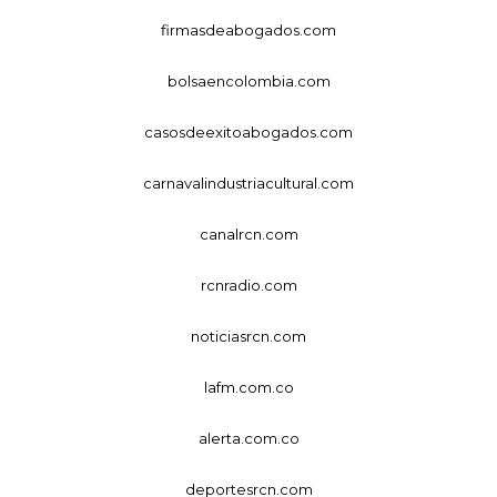
firmasdeabogados.com
bolsaencolombia.com
casosdeexitoabogados.com
carnavalindustriacultural.com
canalrcn.com
rcnradio.com
noticiasrcn.com
lafm.com.co
alerta.com.co
deportesrcn.com