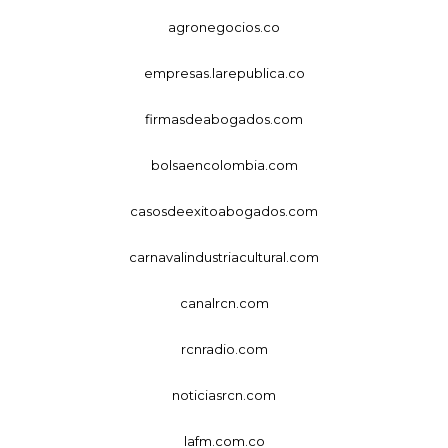
agronegocios.co
empresas.larepublica.co
firmasdeabogados.com
bolsaencolombia.com
casosdeexitoabogados.com
carnavalindustriacultural.com
canalrcn.com
rcnradio.com
noticiasrcn.com
lafm.com.co