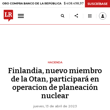
$ 408.498,97
+$ 8.753,81
+2,19%
MPRA BANCO DE LA REPÚBLICA
T
SUSCRÍBASE
HACIENDA
Finlandia, nuevo miembro
de la Otan, participará en
operacion de planeación
nuclear
jueves, 13 de abril de 2023