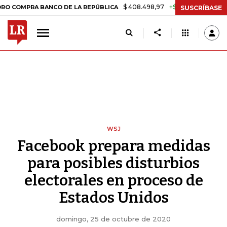
$ 408.498,97
+$ 8.753,81
+2,19%
 BANCO DE LA REPÚBLICA
TASA
SUSCRÍBASE
WSJ
Facebook prepara medidas
para posibles disturbios
electorales en proceso de
Estados Unidos
domingo, 25 de octubre de 2020