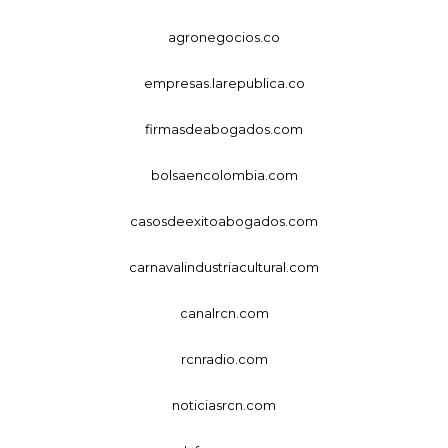
agronegocios.co
empresas.larepublica.co
firmasdeabogados.com
bolsaencolombia.com
casosdeexitoabogados.com
carnavalindustriacultural.com
canalrcn.com
rcnradio.com
noticiasrcn.com