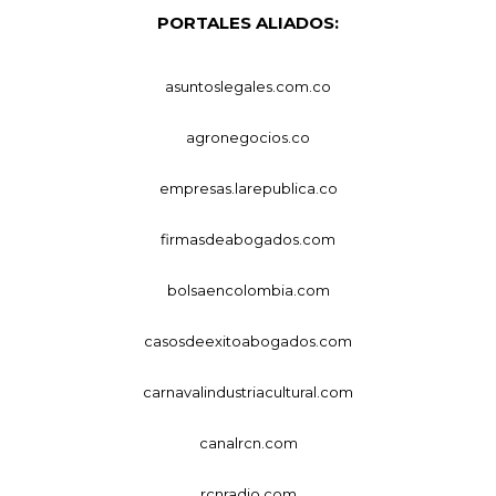
PORTALES ALIADOS:
asuntoslegales.com.co
agronegocios.co
empresas.larepublica.co
firmasdeabogados.com
bolsaencolombia.com
casosdeexitoabogados.com
carnavalindustriacultural.com
canalrcn.com
rcnradio.com