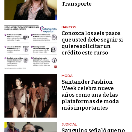
Transporte
BANCOS
Conozca los seis pasos
que usted debe seguir si
quiere solicitar un
crédito este curso
MODA
Santander Fashion
Week celebra nueve
años como una de las
plataformas de moda
más importantes
JUDICIAL
Sanguino señaló que no