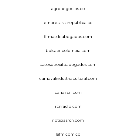
agronegocios.co
empresas.larepublica.co
firmasdeabogados.com
bolsaencolombia.com
casosdeexitoabogados.com
carnavalindustriacultural.com
canalrcn.com
rcnradio.com
noticiasrcn.com
lafm.com.co