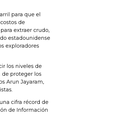
rril para que el
 costos de
para extraer crudo,
udo estadounidense
os exploradores
ir los niveles de
n de proteger los
los Arun Jayaram,
stas.
una cifra récord de
ción de Información