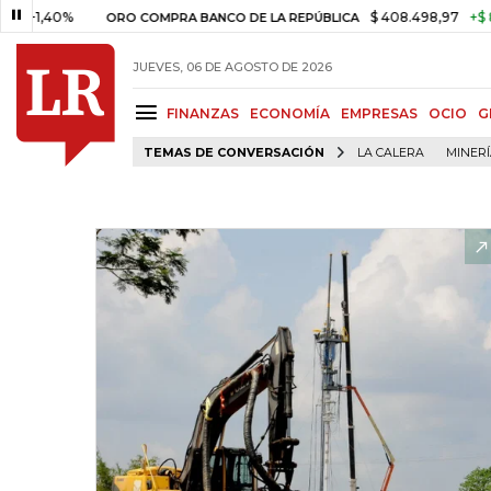
,40%
$ 408.498,97
+$ 8.753,8
ORO COMPRA BANCO DE LA REPÚBLICA
JUEVES, 06 DE AGOSTO DE 2026
FINANZAS
ECONOMÍA
EMPRESAS
OCIO
G
TEMAS DE CONVERSACIÓN
LA CALERA
MINER