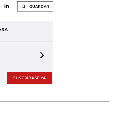
GUARDAR
ARA
Next slide
SUSCRÍBASE YA