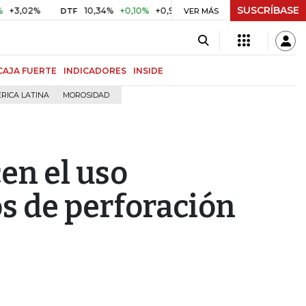
SUSCRÍBASE
2%
10,34%
+0,10%
+0,98%
$ 416,86
+$ 0,05
+0,01%
DTF
UVR
VER MÁS
CAJA FUERTE
INDICADORES
INSIDE
RICA LATINA
MOROSIDAD
en el uso
os de perforación