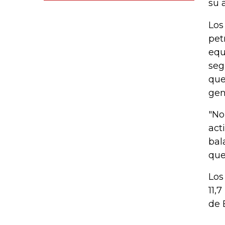
su 
Los
pet
equ
seg
que
gen
"No
act
bal
que
Los
11,
de 