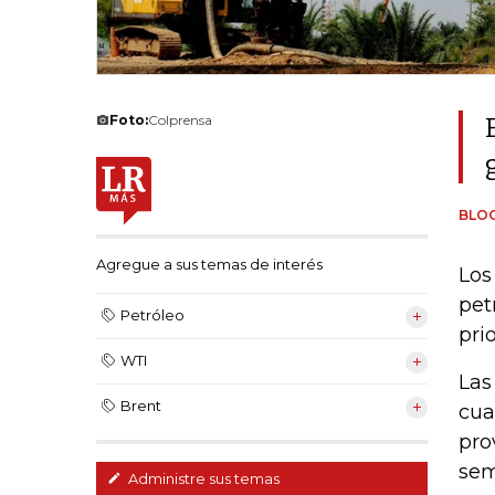
Foto:
Colprensa
BLO
Agregue a sus temas de interés
Los
pet
Petróleo
pri
WTI
Las
Brent
cua
pro
sem
Administre sus temas