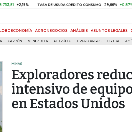
1
+2,19%
29,66%
+0,87%
+3,0
TASA DE USURA CRÉDITO CONSUMO
LOBOECONOMÍA
AGRONEGOCIOS
ANÁLISIS
ASUNTOS LEGALES
ÍA
CARBÓN
VENEZUELA
PETRÓLEO
GRUPO ARGOS
EBITDA
AMÉ
MINAS
Exploradores reduc
intensivo de equip
en Estados Unidos