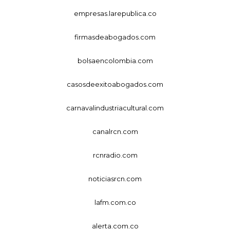
empresas.larepublica.co
firmasdeabogados.com
bolsaencolombia.com
casosdeexitoabogados.com
carnavalindustriacultural.com
canalrcn.com
rcnradio.com
noticiasrcn.com
lafm.com.co
alerta.com.co