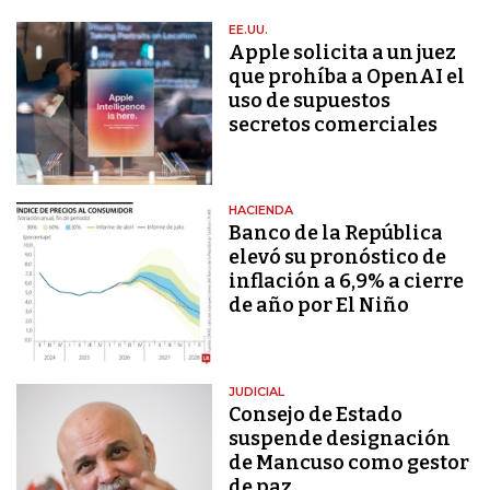
EE.UU.
Apple solicita a un juez
que prohíba a OpenAI el
uso de supuestos
secretos comerciales
HACIENDA
Banco de la República
elevó su pronóstico de
inflación a 6,9% a cierre
de año por El Niño
JUDICIAL
Consejo de Estado
suspende designación
de Mancuso como gestor
de paz