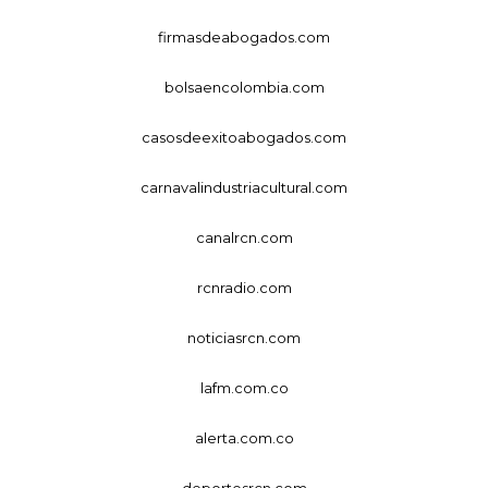
firmasdeabogados.com
bolsaencolombia.com
casosdeexitoabogados.com
carnavalindustriacultural.com
canalrcn.com
rcnradio.com
noticiasrcn.com
lafm.com.co
alerta.com.co
deportesrcn.com