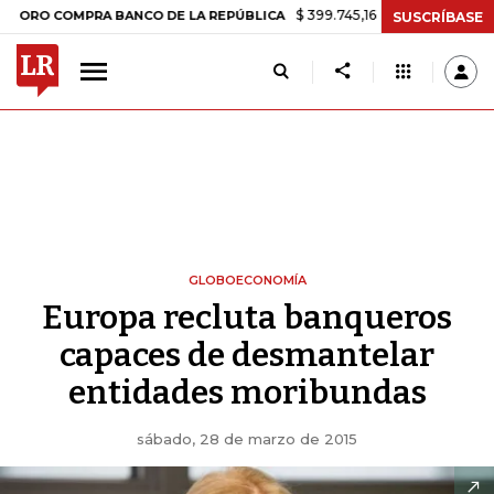
$ 399.745,16
+$ 2.295,71
+0,58%
OMPRA BANCO DE LA REPÚBLICA
SUSCRÍBASE
GLOBOECONOMÍA
Europa recluta banqueros
capaces de desmantelar
entidades moribundas
sábado, 28 de marzo de 2015