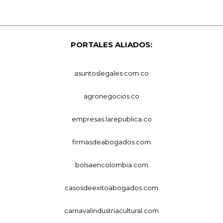
PORTALES ALIADOS:
asuntoslegales.com.co
agronegocios.co
empresas.larepublica.co
firmasdeabogados.com
bolsaencolombia.com
casosdeexitoabogados.com
carnavalindustriacultural.com