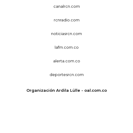
canalrcn.com
rcnradio.com
noticiasrcn.com
lafm.com.co
alerta.com.co
deportesrcn.com
Organización Ardila Lülle - oal.com.co