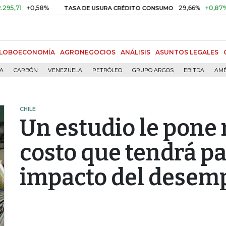
+0,58%
29,66%
+0,87%
+3,02
TASA DE USURA CRÉDITO CONSUMO
LOBOECONOMÍA
AGRONEGOCIOS
ANÁLISIS
ASUNTOS LEGALES
ÍA
CARBÓN
VENEZUELA
PETRÓLEO
GRUPO ARGOS
EBITDA
AMÉ
CHILE
Un estudio le pone 
costo que tendrá pa
impacto del desem