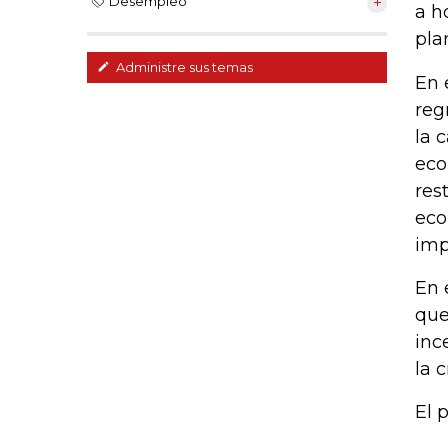
Desempleo
a h
pla
Administre sus temas
En 
reg
la 
eco
res
eco
imp
En 
que
inc
la c
El 