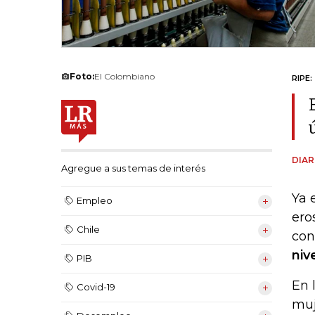
Foto:
El Colombiano
RIPE:
DIAR
Agregue a sus temas de interés
Ya 
Empleo
ero
Chile
con
niv
PIB
En 
Covid-19
muj