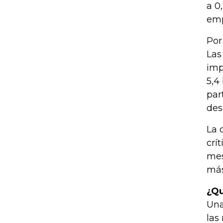
a 0
emp
Por
Las
imp
5,4
par
des
La 
crí
mes
más
¿Qu
Una
las