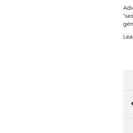
Adi
“se
gén
Lea