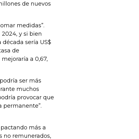
millones de nuevos
 tomar medidas”.
2024, y si bien
la década sería US$
 tasa de
 mejoraría a 0,67,
 podría ser más
durante muchos
podría provocar que
a permanente”.
impactando más a
os no remunerados,