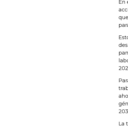
En 
acc
que
par
Est
des
pan
lab
202
Par
tra
aho
gén
203
La 