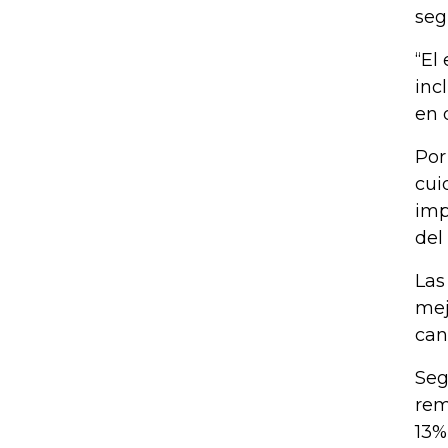
seg
“El
inc
en 
Por
cui
imp
del
Las
mej
can
Seg
rem
13%