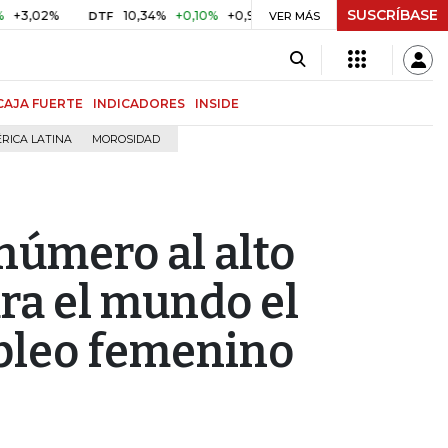
SUSCRÍBASE
%
10,34%
+0,10%
+0,98%
$ 416,86
+$ 0,05
+0,01%
DTF
UVR
VER MÁS
CAJA FUERTE
INDICADORES
INSIDE
RICA LATINA
MOROSIDAD
número al alto
ra el mundo el
pleo femenino