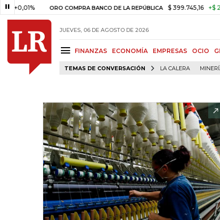
01%
$ 399.745,16
+$ 2.295,71
ORO COMPRA BANCO DE LA REPÚBLICA
JUEVES, 06 DE AGOSTO DE 2026
FINANZAS
ECONOMÍA
EMPRESAS
OCIO
G
TEMAS DE CONVERSACIÓN
LA CALERA
MINER