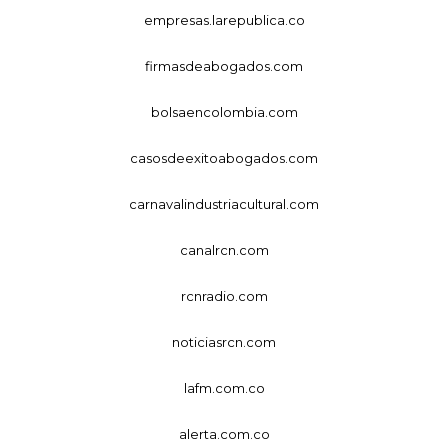
empresas.larepublica.co
firmasdeabogados.com
bolsaencolombia.com
casosdeexitoabogados.com
carnavalindustriacultural.com
canalrcn.com
rcnradio.com
noticiasrcn.com
lafm.com.co
alerta.com.co