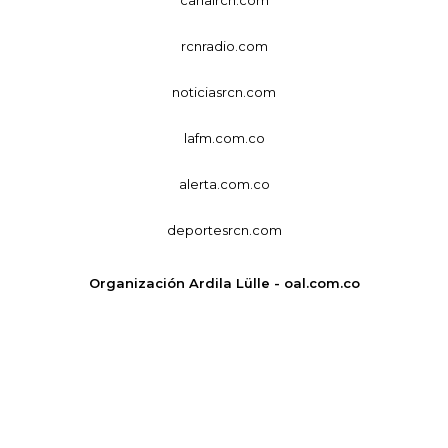
rcnradio.com
noticiasrcn.com
lafm.com.co
alerta.com.co
deportesrcn.com
Organización Ardila Lülle - oal.com.co