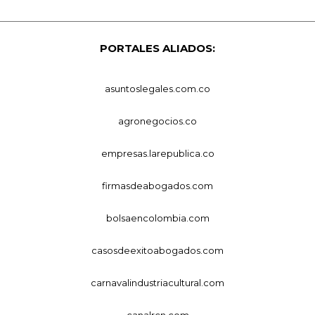
PORTALES ALIADOS:
asuntoslegales.com.co
agronegocios.co
empresas.larepublica.co
firmasdeabogados.com
bolsaencolombia.com
casosdeexitoabogados.com
carnavalindustriacultural.com
canalrcn.com