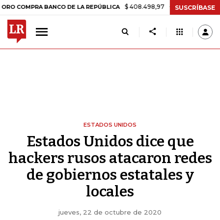
$ 408.498,97
+$ 8.753,81
+2,19%
PRA BANCO DE LA REPÚBLICA
T
SUSCRÍBASE
ESTADOS UNIDOS
Estados Unidos dice que
hackers rusos atacaron redes
de gobiernos estatales y
locales
jueves, 22 de octubre de 2020