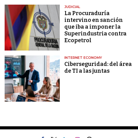
JUDICIAL
La Procuraduría
intervino en sanción
que iba a imponer la
Superindustria contra
Ecopetrol
INTERNET ECONOMY
Ciberseguridad: del área
de TI a las juntas