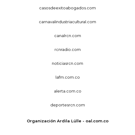
casosdeexitoabogados.com
carnavalindustriacultural.com
canalrcn.com
rcnradio.com
noticiasrcn.com
lafm.com.co
alerta.com.co
deportesrcn.com
Organización Ardila Lülle - oal.com.co