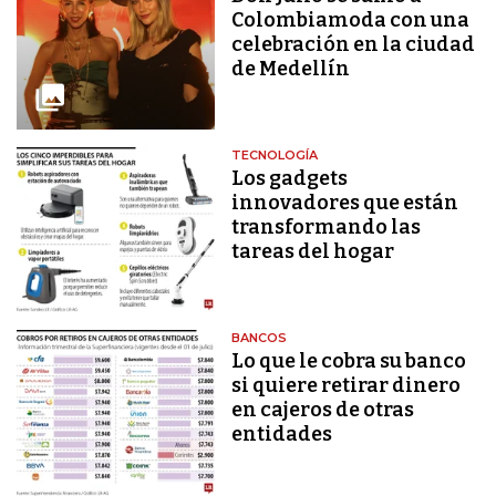
Colombiamoda con una
celebración en la ciudad
de Medellín
TECNOLOGÍA
Los gadgets
innovadores que están
transformando las
tareas del hogar
BANCOS
Lo que le cobra su banco
si quiere retirar dinero
en cajeros de otras
entidades