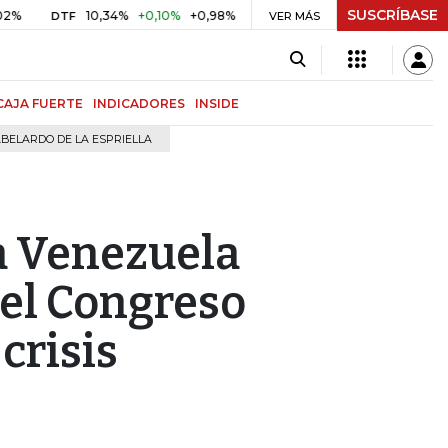
SUSCRÍBASE
10,34%
+0,10%
+0,98%
$ 416,96
+$ 0,05
+0,01%
DTF
UVR
VER MÁS
B
CAJA FUERTE
INDICADORES
INSIDE
BELARDO DE LA ESPRIELLA
a Venezuela
nel Congreso
crisis