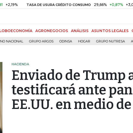
19%
29,66%
+0,87%
+3,02%
TASA DE USURA CRÉDITO CONSUMO
LOBOECONOMÍA
AGRONEGOCIOS
ANÁLISIS
ASUNTOS LEGALES
RNO NACIONAL
GRUPO ARGOS
ODINSA
HOGAR
GRUPO NUTRESA
A
HACIENDA
Enviado de Trump 
testificará ante pa
EE.UU. en medio de 