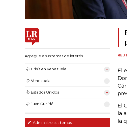
REU
Agregue a sus temas de interés
Crisis en Venezuela
El 
Don
Venezuela
Cám
Estados Unidos
pre
Juan Guaidó
El 
la 
la 
Administre sus temas