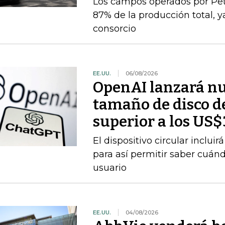
Los campos operados por Pet
87% de la producción total, y
consorcio
EE.UU.
06/08/2026
OpenAI lanzará nu
tamaño de disco d
superior a los US
El dispositivo circular inclui
para así permitir saber cuán
usuario
EE.UU.
04/08/2026