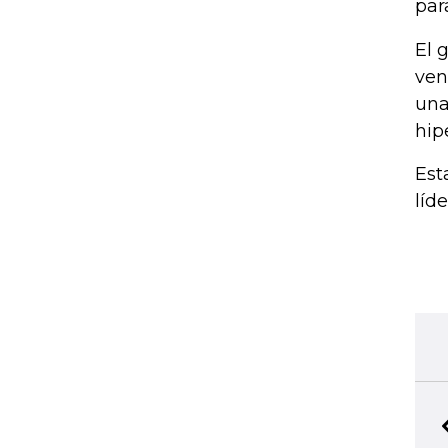
par
El 
ven
una
hip
Est
líd