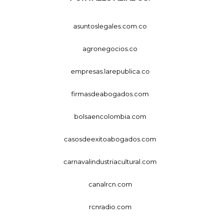
asuntoslegales.com.co
agronegocios.co
empresas.larepublica.co
firmasdeabogados.com
bolsaencolombia.com
casosdeexitoabogados.com
carnavalindustriacultural.com
canalrcn.com
rcnradio.com