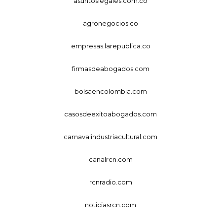
asuntoslegales.com.co
agronegocios.co
empresas.larepublica.co
firmasdeabogados.com
bolsaencolombia.com
casosdeexitoabogados.com
carnavalindustriacultural.com
canalrcn.com
rcnradio.com
noticiasrcn.com