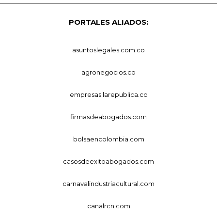
PORTALES ALIADOS:
asuntoslegales.com.co
agronegocios.co
empresas.larepublica.co
firmasdeabogados.com
bolsaencolombia.com
casosdeexitoabogados.com
carnavalindustriacultural.com
canalrcn.com