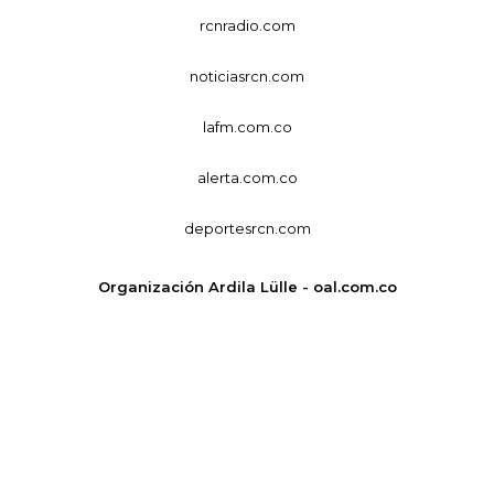
rcnradio.com
noticiasrcn.com
lafm.com.co
alerta.com.co
deportesrcn.com
Organización Ardila Lülle - oal.com.co