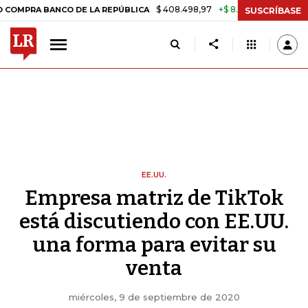
$ 408.498,97
+$ 8.753,81
+2,19%
BANCO DE LA REPÚBLICA
TASA D
SUSCRÍBASE
EE.UU.
Empresa matriz de TikTok
está discutiendo con EE.UU.
una forma para evitar su
venta
miércoles, 9 de septiembre de 2020