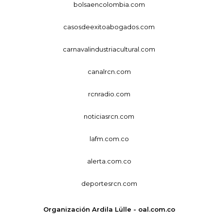
bolsaencolombia.com
casosdeexitoabogados.com
carnavalindustriacultural.com
canalrcn.com
rcnradio.com
noticiasrcn.com
lafm.com.co
alerta.com.co
deportesrcn.com
Organización Ardila Lülle - oal.com.co