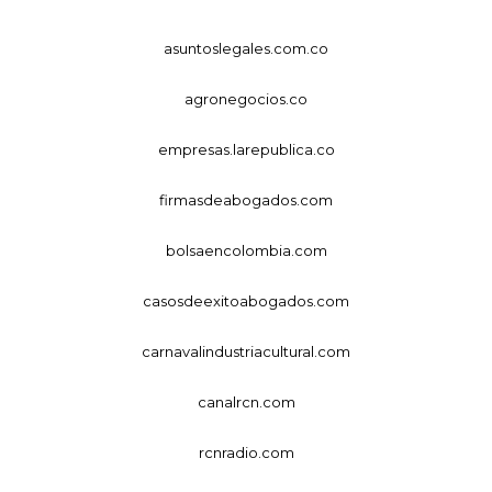
asuntoslegales.com.co
agronegocios.co
empresas.larepublica.co
firmasdeabogados.com
bolsaencolombia.com
casosdeexitoabogados.com
carnavalindustriacultural.com
canalrcn.com
rcnradio.com