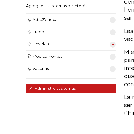
dem
Agregue a sus temas de interés
her
sani
AstraZeneca
Las
Europa
vac
Covid-19
Mie
Medicamentos
par
inf
Vacunas
dis
con
Administre sus temas
La 
ser
últ