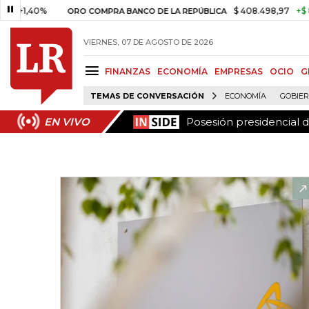
Posesión presidencial 
EN VIVO
,40%
$ 408.498,97
+$ 8.753,8
ORO COMPRA BANCO DE LA REPÚBLICA
VIERNES, 07 DE AGOSTO DE 2026
FINANZAS
ECONOMÍA
EMPRESAS
OCIO
G
TEMAS DE CONVERSACIÓN
ECONOMÍA
GOBIE
Posesión presidencial 
EN VIVO