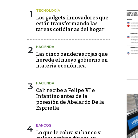
1
TECNOLOGÍA
Los gadgets innovadores que
están transformando las
tareas cotidianas del hogar
2
HACIENDA
Las cinco banderas rojas que
hereda el nuevo gobierno en
materia económica
3
HACIENDA
Cali recibe a Felipe VI e
Infantino antes de la
posesión de Abelardo De la
Espriella
4
BANCOS
Lo que le cobra su banco si