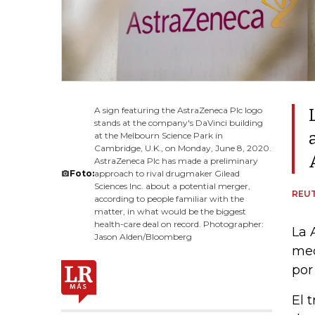
A sign featuring the AstraZeneca Plc logo
stands at the company's DaVinci building
at the Melbourn Science Park in
Cambridge, U.K., on Monday, June 8, 2020.
AstraZeneca Plc has made a preliminary
Foto:
approach to rival drugmaker Gilead
Sciences Inc. about a potential merger,
REU
according to people familiar with the
matter, in what would be the biggest
health-care deal on record. Photographer:
La 
Jason Alden/Bloomberg
med
por
El 