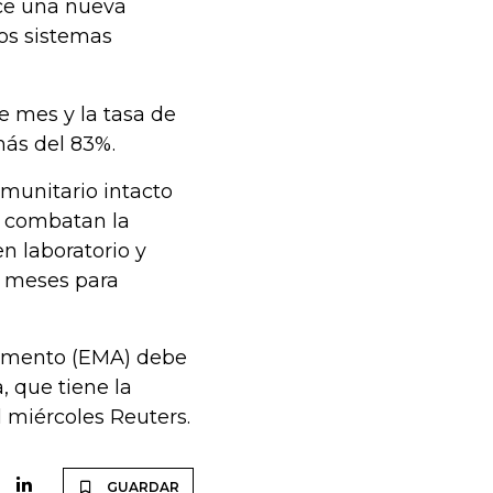
ece una nueva
los sistemas
e mes y la tasa de
más del 83%.
munitario intacto
ue combatan la
n laboratorio y
e meses para
amento (EMA) debe
 que tiene la
l miércoles Reuters.
GUARDAR