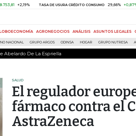
de Abelardo De La Espriella
1
+2,19%
29,66%
+0,87%
+3,0
TASA DE USURA CRÉDITO CONSUMO
LOBOECONOMÍA
AGRONEGOCIOS
ANÁLISIS
ASUNTOS LEGALES
RNO NACIONAL
GRUPO ARGOS
ODINSA
HOGAR
GRUPO NUTRESA
A
de Abelardo De La Espriella
SALUD
El regulador europ
fármaco contra el 
AstraZeneca