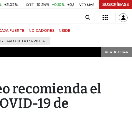
SUSCRÍBASE
VER AHORA
2%
10,34%
+0,10%
+0,98%
$ 416,91
+$ 0,05
+0,01%
DTF
UVR
VER MÁS
CAJA FUERTE
INDICADORES
INSIDE
BELARDO DE LA ESPRIELLA
VER AHORA
eo recomienda el
COVID-19 de