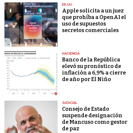
EE.UU.
Apple solicita a un juez
que prohíba a OpenAI el
uso de supuestos
secretos comerciales
HACIENDA
Banco de la República
elevó su pronóstico de
inflación a 6,9% a cierre
de año por El Niño
JUDICIAL
Consejo de Estado
suspende designación
de Mancuso como gestor
de paz