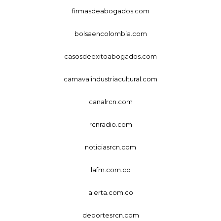
firmasdeabogados.com
bolsaencolombia.com
casosdeexitoabogados.com
carnavalindustriacultural.com
canalrcn.com
rcnradio.com
noticiasrcn.com
lafm.com.co
alerta.com.co
deportesrcn.com