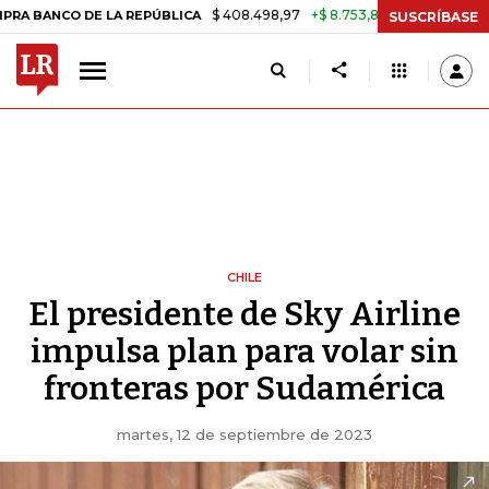
$ 408.498,97
+$ 8.753,81
+2,19%
DE LA REPÚBLICA
TASA DE USU
SUSCRÍBASE
CHILE
El presidente de Sky Airline
impulsa plan para volar sin
fronteras por Sudamérica
martes, 12 de septiembre de 2023