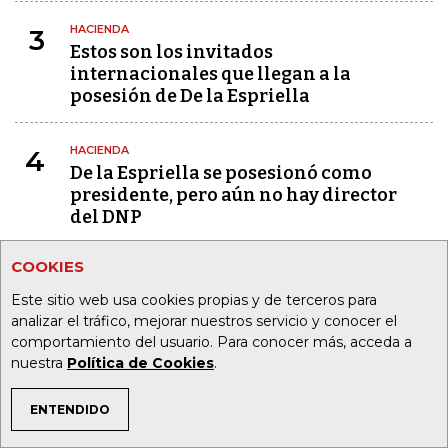
HACIENDA
3
Estos son los invitados
internacionales que llegan a la
posesión de De la Espriella
HACIENDA
4
De la Espriella se posesionó como
presidente, pero aún no hay director
del DNP
COOKIES
HACIENDA
5
Las cinco banderas rojas que hereda el
Este sitio web usa cookies propias y de terceros para
nuevo gobierno en materia económica
analizar el tráfico, mejorar nuestros servicio y conocer el
comportamiento del usuario. Para conocer más, acceda a
nuestra
Política de Cookies
.
HACIENDA
6
Seguridad, grupos armados y
ENTENDIDO
embajadas, las primeras medidas del
TEMAS DE INTERÉS
presidente