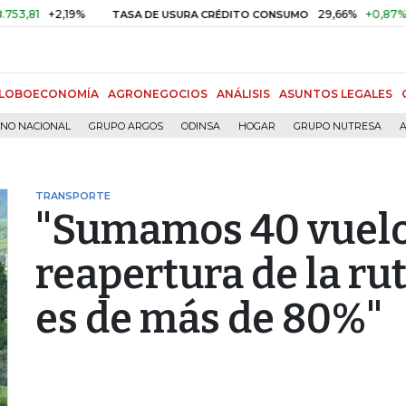
+2,19%
29,66%
+0,87%
+3,02
TASA DE USURA CRÉDITO CONSUMO
LOBOECONOMÍA
AGRONEGOCIOS
ANÁLISIS
ASUNTOS LEGALES
RNO NACIONAL
GRUPO ARGOS
ODINSA
HOGAR
GRUPO NUTRESA
A
TRANSPORTE
"Sumamos 40 vuelo
reapertura de la ru
es de más de 80%"