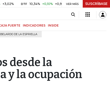
SUSCRÍBASE
%
10,34%
+0,10%
+0,98%
$ 416,96
+$ 0,05
+0,01%
DTF
UVR
VER MÁS
CAJA FUERTE
INDICADORES
INSIDE
BELARDO DE LA ESPRIELLA
s desde la
ta y la ocupación