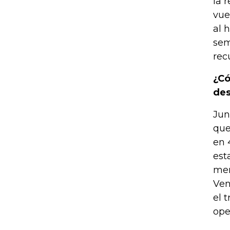
la 
vue
al 
sem
rec
¿Có
des
Jun
que
en 
est
mer
Ven
el 
ope