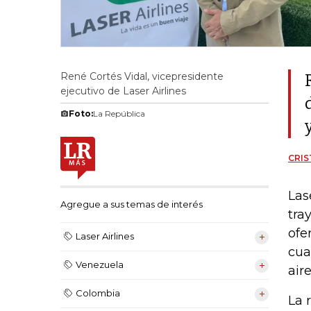
René Cortés Vidal, vicepresidente
ejecutivo de Laser Airlines
Foto:
La República
CRIS
Las
Agregue a sus temas de interés
tra
ofe
Laser Airlines
cua
Venezuela
air
Colombia
La 