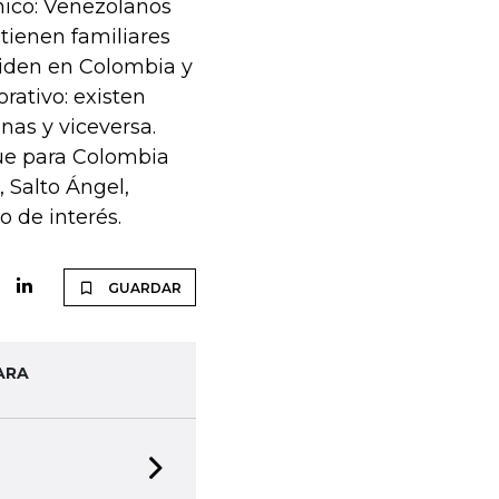
nico: Venezolanos
tienen familiares
iden en Colombia y
rativo: existen
as y viceversa.
que para Colombia
, Salto Ángel,
 de interés.
GUARDAR
ARA
Next slide