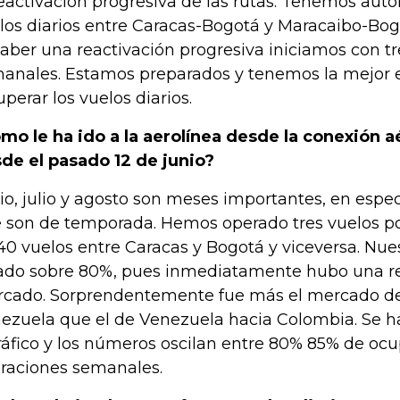
reactivación progresiva de las rutas. Tenemos auto
los diarios entre Caracas-Bogotá y Maracaibo-Bog
haber una reactivación progresiva iniciamos con t
anales. Estamos preparados y tenemos la mejor e
uperar los vuelos diarios.
mo le ha ido a la aerolínea desde la conexión 
de el pasado 12 de junio?
io, julio y agosto son meses importantes, en espec
 son de temporada. Hemos operado tres vuelos 
40 vuelos entre Caracas y Bogotá y viceversa. Nue
ado sobre 80%, pues inmediatamente hubo una r
cado. Sorprendentemente fue más el mercado d
ezuela que el de Venezuela hacia Colombia. Se ha
tráfico y los números oscilan entre 80% 85% de ocu
raciones semanales.