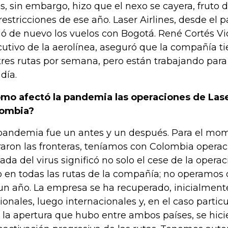
us, sin embargo, hizo que el nexo se cayera, fruto 
 restricciones de ese año. Laser Airlines, desde el p
ió de nuevo los vuelos con Bogotá. René Cortés Vi
cutivo de la aerolínea, aseguró que la compañía t
tres rutas por semana, pero están trabajando para
día.
mo afectó la pandemia las operaciones de Lase
lombia?
pandemia fue un antes y un después. Para el mo
raron las fronteras, teníamos con Colombia operaci
gada del virus significó no solo el cese de la operac
o en todas las rutas de la compañía; no operamos
un año. La empresa se ha recuperado, inicialment
ionales, luego internacionales y, en el caso partic
s la apertura que hubo entre ambos países, se hic