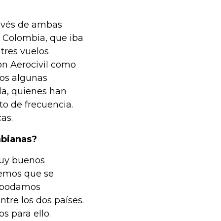
ravés de ambas
 Colombia, que iba
tres vuelos
on Aerocivil como
os algunas
a, quienes han
o de frecuencia.
as.
mbianas?
uy buenos
eemos que se
e podamos
ntre los dos países.
s para ello.