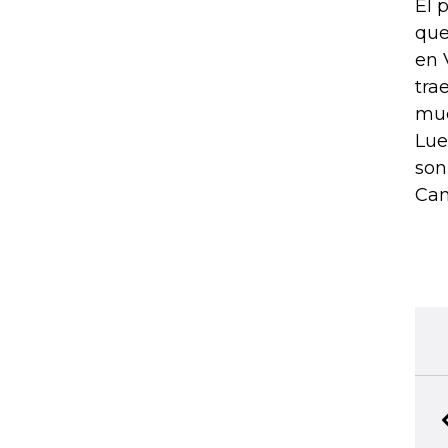
El 
que
en 
tra
muc
Lue
son
Can