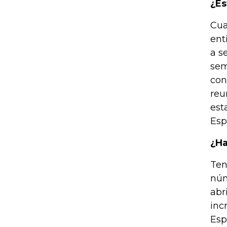
¿Es
Cua
ent
a s
sem
con
reu
est
Esp
¿Ha
Ten
núm
abr
inc
Esp