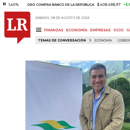
0%
$ 408.498,97
+$ 8.753,81
ORO COMPRA BANCO DE LA REPÚBLICA
SÁBADO, 08 DE AGOSTO DE 2026
FINANZAS
ECONOMÍA
EMPRESAS
OCIO
G
TEMAS DE CONVERSACIÓN
ECONOMÍA
GOBIE