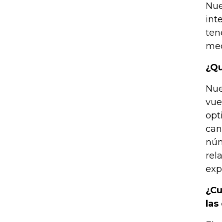
Nue
int
ten
med
¿Qu
Nue
vue
opt
can
núm
rel
exp
¿Cu
las