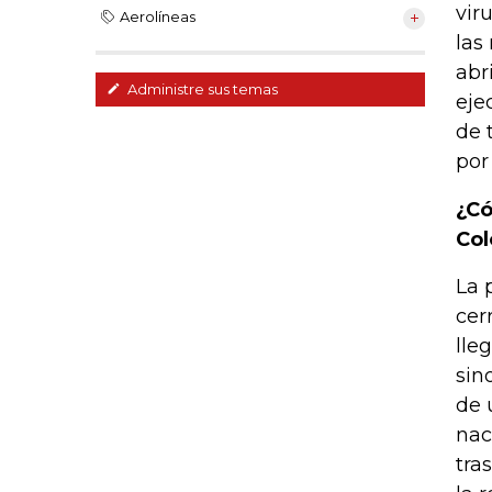
vir
Aerolíneas
las
abr
Administre sus temas
eje
de 
por 
¿Có
Co
La 
cer
lle
sin
de 
nac
tra