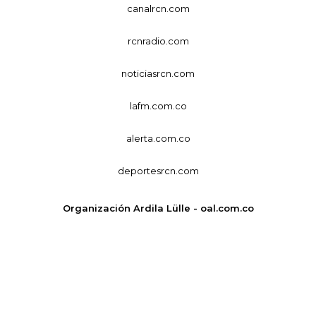
canalrcn.com
rcnradio.com
noticiasrcn.com
lafm.com.co
alerta.com.co
deportesrcn.com
Organización Ardila Lülle - oal.com.co