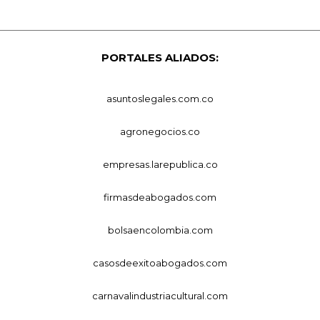
PORTALES ALIADOS:
asuntoslegales.com.co
agronegocios.co
empresas.larepublica.co
firmasdeabogados.com
bolsaencolombia.com
casosdeexitoabogados.com
carnavalindustriacultural.com