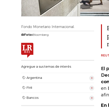
Fondo Monetario Internacional.
Foto:
Bloomberg
REU
Agregue a sus temas de interés
El 
Dec
Argentina
con
en 
FMI
afi
Bancos
En 