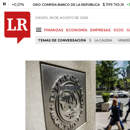
0,01%
$ 399.745,16
+$ 2.295,
ORO COMPRA BANCO DE LA REPÚBLICA
JUEVES, 06 DE AGOSTO DE 2026
FINANZAS
ECONOMÍA
EMPRESAS
OCIO
G
TEMAS DE CONVERSACIÓN
LA CALERA
MINER