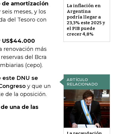
o de amortización
La inflación en
seis meses, y los
Argentina
podría llegar a
da del Tesoro con
23,3% este 2025 y
el PIB puede
crecer 4,8%
or US$44.000
na renovación más
 reservas del Bcra
ambiarias (cepo).
e este DNU se
ARTÍCULO
RELACIONADO
l Congreso
y que un
 de la oposición.
 de una de las
La recaudación