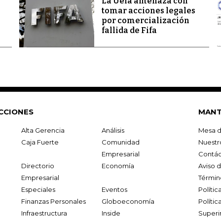
La Uefa amenaza con
tomar acciones legales
por comercialización
fallida de Fifa
CCIONES
MANT
Alta Gerencia
Análisis
Mesa d
Caja Fuerte
Comunidad
Nuestr
Empresarial
Contác
Directorio
Economía
Aviso 
Empresarial
Términ
Especiales
Eventos
Políti
Finanzas Personales
Globoeconomía
Polític
Infraestructura
Inside
Superi