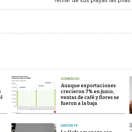
retirar de sus playas las pilas
COMERCIO
Aunque exportaciones
s
crecieron 7% en junio,
el
ventas de café y flores se
fueron a la baja
DEPORTE