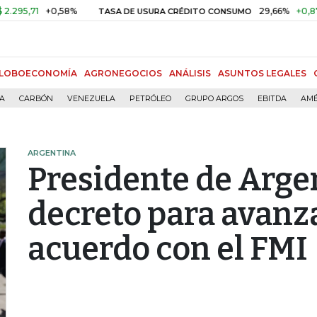
71
+0,58%
29,66%
+0,87%
+3,
TASA DE USURA CRÉDITO CONSUMO
LOBOECONOMÍA
AGRONEGOCIOS
ANÁLISIS
ASUNTOS LEGALES
ÍA
CARBÓN
VENEZUELA
PETRÓLEO
GRUPO ARGOS
EBITDA
AMÉ
ARGENTINA
Presidente de Arge
decreto para avanz
acuerdo con el FMI