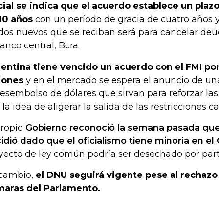
cial se indica que el acuerdo establece un plaz
10 años
con un período de gracia de cuatro años y 
dos nuevos que se reciban será para cancelar deu
banco central, Bcra.
entina tiene vencido un acuerdo con el FMI p
lones
y en el mercado se espera el anuncio de u
desembolso de dólares que sirvan para reforzar las
 la idea de aligerar la salida de las restricciones c
propio
Gobierno reconoció la semana pasada qu
idió dado que el oficialismo tiene minoría en e
yecto de ley común podría ser desechado por parte
cambio,
el DNU seguirá vigente pese al rechazo
aras del Parlamento.