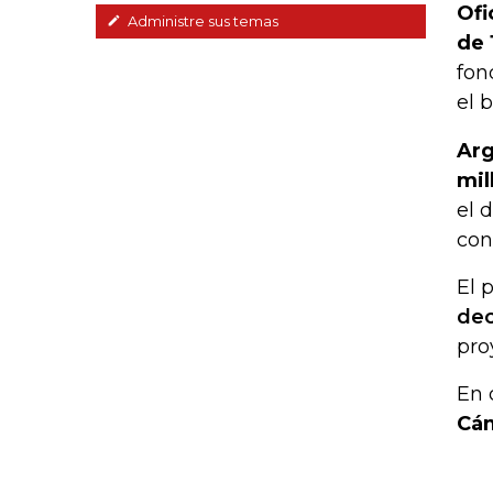
Ofi
Administre sus temas
de 
fon
el 
Arg
mil
el 
con
El 
dec
pro
En 
Cám