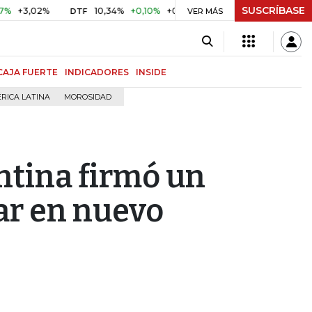
SUSCRÍBASE
02%
10,34%
+0,10%
+0,98%
$ 416,86
+$ 0,05
+0,01
DTF
UVR
VER MÁS
CAJA FUERTE
INDICADORES
INSIDE
RICA LATINA
MOROSIDAD
ntina firmó un
ar en nuevo