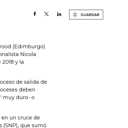
GUARDAR
lyrood (Edimburgo)
onalista Nicola
 2018 y la
roceso de salida de
scoceses deben
t' muy duro- o
a en un cruce de
cés (SNP), que sumó