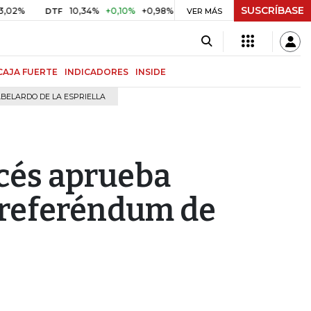
SUSCRÍBASE
10,34%
+0,10%
+0,98%
$ 416,91
+$ 0,05
+0,01%
DTF
UVR
VER MÁS
CAJA FUERTE
INDICADORES
INSIDE
BELARDO DE LA ESPRIELLA
cés aprueba
 referéndum de