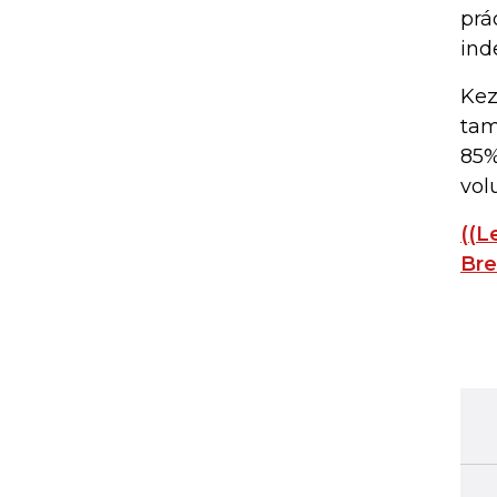
prá
ind
Kez
tam
85%
vol
((L
Bre