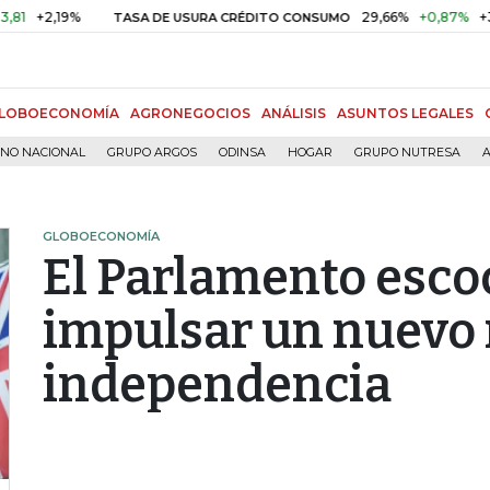
2,19%
29,66%
+0,87%
+3,02%
TASA DE USURA CRÉDITO CONSUMO
LOBOECONOMÍA
AGRONEGOCIOS
ANÁLISIS
ASUNTOS LEGALES
RNO NACIONAL
GRUPO ARGOS
ODINSA
HOGAR
GRUPO NUTRESA
A
GLOBOECONOMÍA
El Parlamento esco
impulsar un nuevo
independencia