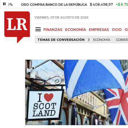
%
$ 408.498,97
+$ 8.753,81
+
ORO COMPRA BANCO DE LA REPÚBLICA
VIERNES, 07 DE AGOSTO DE 2026
FINANZAS
ECONOMÍA
EMPRESAS
OCIO
G
TEMAS DE CONVERSACIÓN
ECONOMÍA
GOBIE