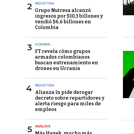
2
INDUSTRIA
Grupo Nutresa alcanzó
ingresos por $10,3 billones y
vendió $6,6 billones en
Colombia
3
UCRANIA
FT revela cómo grupos
armados colombianos
buscan entrenamiento en
drones en Ucrania
4
INDUSTRIA
Alianza In pide derogar
decreto sobre repartidores y
alerta riesgo para miles de
empleos
5
ANÁLISIS
Más Hayek, mucho más