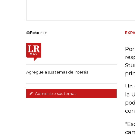
Foto:
EFE
EXPA
Por
res
Stu
Agregue a sus temas de interés
pri
Un 
Administre sus temas
la 
pod
con
"Es
cam