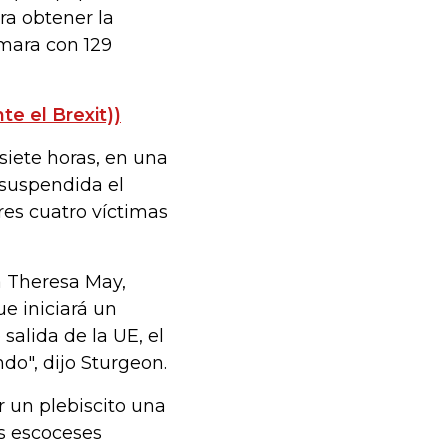
ra obtener la
mara con 129
e el Brexit))
iete horas, en una
 suspendida el
es cuatro víctimas
a Theresa May,
ue iniciará un
salida de la UE, el
ndo", dijo Sturgeon.
r un plebiscito una
os escoceses