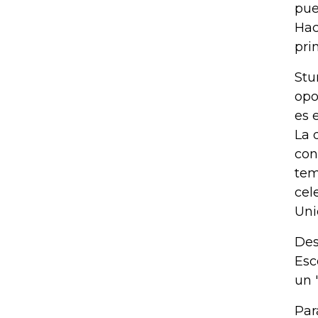
pue
Hac
pri
Stu
opo
es 
La 
con
tem
cel
Uni
Des
Esc
un 
Par