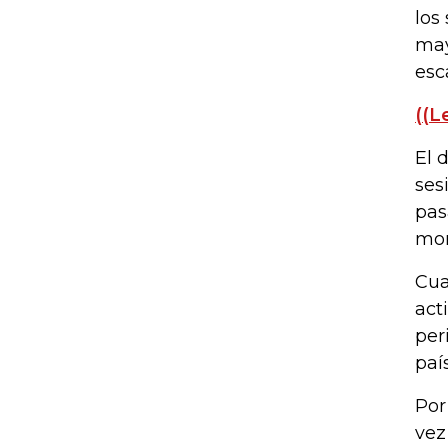
los
may
esc
((L
El 
ses
pas
mor
Cua
act
per
paí
Por
vez