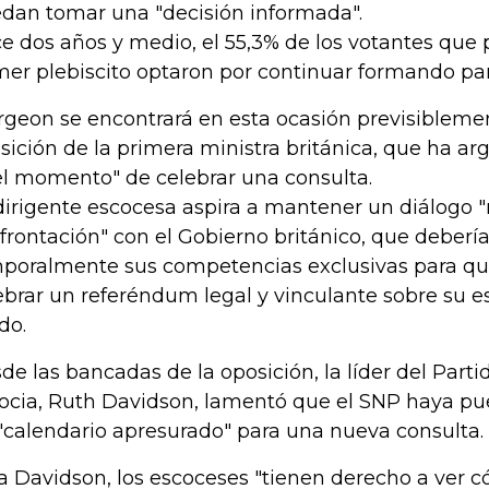
dan tomar una "decisión informada".
e dos años y medio, el 55,3% de los votantes que p
mer plebiscito optaron por continuar formando par
rgeon se encontrará en esta ocasión previsibleme
sición de la primera ministra británica, que ha 
el momento" de celebrar una consulta.
dirigente escocesa aspira a mantener un diálogo "r
frontación" con el Gobierno británico, que deberí
poralmente sus competencias exclusivas para qu
ebrar un referéndum legal y vinculante sobre su e
do.
de las bancadas de la oposición, la líder del Part
ocia, Ruth Davidson, lamentó que el SNP haya pu
"calendario apresurado" para una nueva consulta.
a Davidson, los escoceses "tienen derecho a ver 