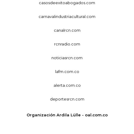
casosdeexitoabogados.com
carnavalindustriacultural.com
canalrcn.com
rcnradio.com
noticiasrcn.com
lafm.com.co
alerta.com.co
deportesrcn.com
Organización Ardila Lülle - oal.com.co