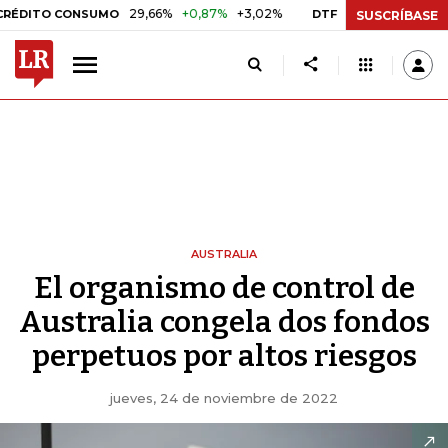
29,66%
+0,87%
+3,02%
10,34%
+0,10%
+0,98%
TO CONSUMO
DTF
SUSCRÍBASE
AUSTRALIA
El organismo de control de
Australia congela dos fondos
perpetuos por altos riesgos
jueves, 24 de noviembre de 2022