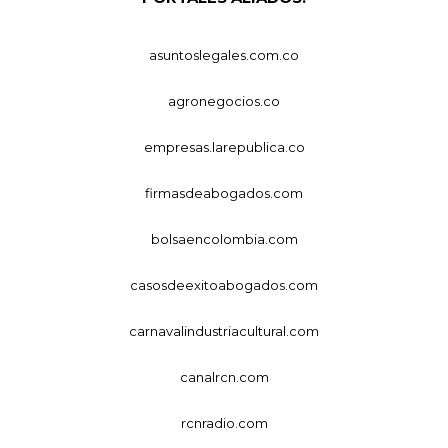
asuntoslegales.com.co
agronegocios.co
empresas.larepublica.co
firmasdeabogados.com
bolsaencolombia.com
casosdeexitoabogados.com
carnavalindustriacultural.com
canalrcn.com
rcnradio.com