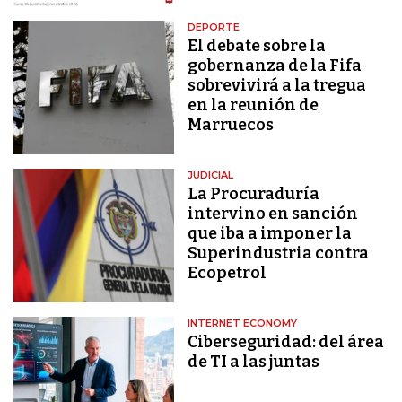
DEPORTE
El debate sobre la
gobernanza de la Fifa
sobrevivirá a la tregua
en la reunión de
Marruecos
JUDICIAL
La Procuraduría
intervino en sanción
que iba a imponer la
Superindustria contra
Ecopetrol
INTERNET ECONOMY
Ciberseguridad: del área
de TI a las juntas