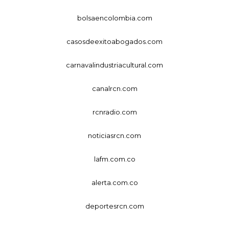
bolsaencolombia.com
casosdeexitoabogados.com
carnavalindustriacultural.com
canalrcn.com
rcnradio.com
noticiasrcn.com
lafm.com.co
alerta.com.co
deportesrcn.com