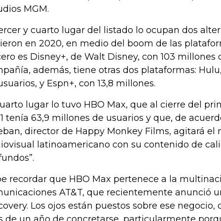
udios MGM.
tercer y cuarto lugar del listado lo ocupan dos alte
ieron en 2020, en medio del boom de las plataform
cero es Disney+, de Walt Disney, con 103 millones
pañía, además, tiene otras dos plataformas: Hulu,
usuarios, y Espn+, con 13,8 millones.
cuarto lugar lo tuvo HBO Max, que al cierre del pr
1 tenía 63,9 millones de usuarios y que, de acuer
eban, director de Happy Monkey Films, agitará el
iovisual latinoamericano con su contenido de calid
fundos”.
e recordar que HBO Max pertenece a la multinac
unicaciones AT&T, que recientemente anunció u
covery. Los ojos están puestos sobre ese negocio, 
 de un año de concretarse, particularmente porq