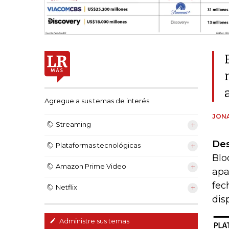
Agregue a sus temas de interés
JON
Streaming
Des
Plataformas tecnológicas
Blo
Amazon Prime Video
apa
fec
Netflix
dis
Administre sus temas