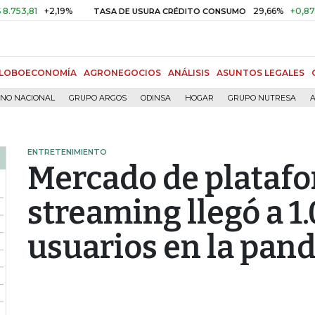
+2,19%
29,66%
+0,87%
+3,0
TASA DE USURA CRÉDITO CONSUMO
LOBOECONOMÍA
AGRONEGOCIOS
ANÁLISIS
ASUNTOS LEGALES
RNO NACIONAL
GRUPO ARGOS
ODINSA
HOGAR
GRUPO NUTRESA
A
ENTRETENIMIENTO
Mercado de plataf
streaming llegó a 1
usuarios en la pan