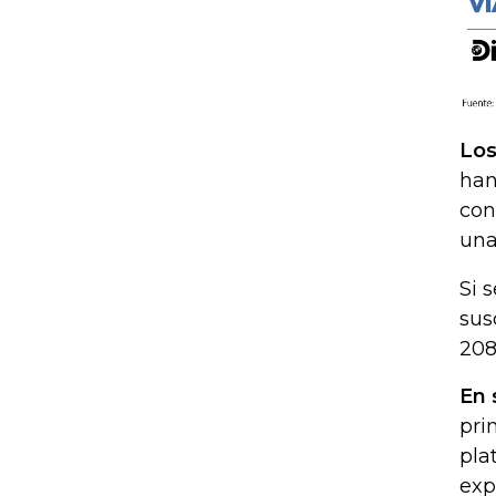
Los
han
con
una
Si 
sus
208
En 
pri
pla
exp