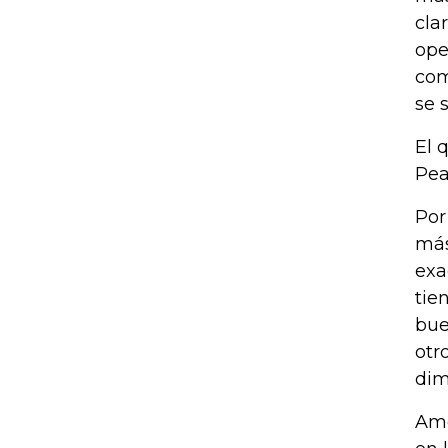
cla
ope
com
se 
El 
Pea
Por
más
exa
tie
bue
otr
dim
Amé