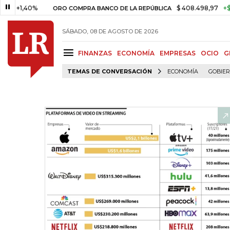
40%
$ 408.498,97
+$ 8.753,81
ORO COMPRA BANCO DE LA REPÚBLICA
SÁBADO, 08 DE AGOSTO DE 2026
FINANZAS
ECONOMÍA
EMPRESAS
OCIO
G
TEMAS DE CONVERSACIÓN
ECONOMÍA
GOBIE