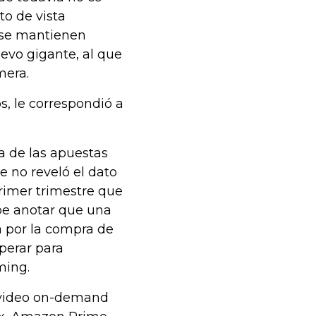
to de vista
x se mantienen
evo gigante, al que
mera.
os, le correspondió a
a de las apuestas
 no reveló el dato
primer trimestre que
abe anotar que una
 por la compra de
perar para
ming.
e video on-demand