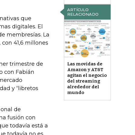
ARTÍCULO
RELACIONADO
rnativas que
as digitales. El
 de membresías. La
 con 41,6 millones
imer trimestre de
Las movidas de
Amazon y AT&T
do con Fabián
agitan el negocio
 mercado
del streaming
alrededor del
ad y “libretos
mundo
ional de
na fusión con
que todavía está a
ue todavía no es