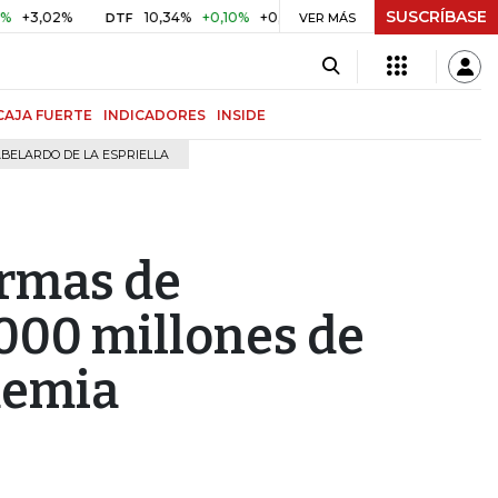
SUSCRÍBASE
2%
10,34%
+0,10%
+0,98%
$ 416,96
+$ 0,05
+0,01%
DTF
UVR
VER MÁS
CAJA FUERTE
INDICADORES
INSIDE
BELARDO DE LA ESPRIELLA
ormas de
.000 millones de
demia