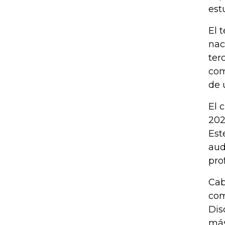
est
El 
nac
ter
com
de 
El 
202
Est
aud
pro
Cab
com
Dis
más