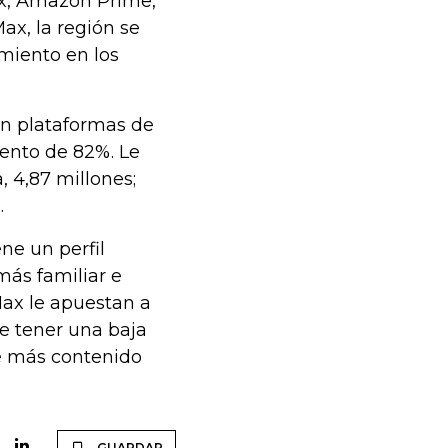
lix, Amazon Prime,
ax, la región se
miento en los
 en plataformas de
iento de 82%. Le
, 4,87 millones;
.
ne un perfil
más familiar e
Max le apuestan a
e tener una baja
ce más contenido
GUARDAR