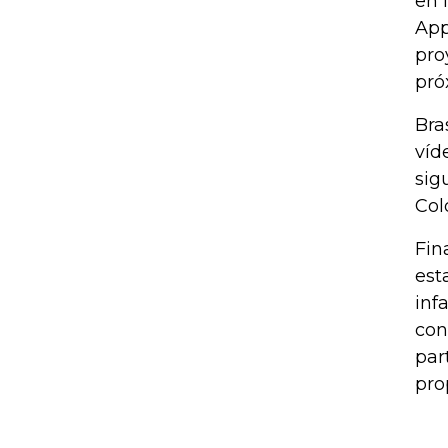
en 
App
pro
pró
Bra
víd
sig
Col
Fin
est
inf
con
par
pro