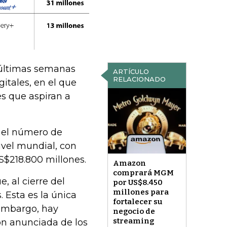
 últimas semanas
ARTÍCULO
RELACIONADO
itales, en el que
s que aspiran a
 el número de
nivel mundial, con
S$218.800 millones.
Amazon
comprará MGM
 al cierre del
por US$8.450
millones para
. Esta es la única
fortalecer su
embargo, hay
negocio de
streaming
ón anunciada de los