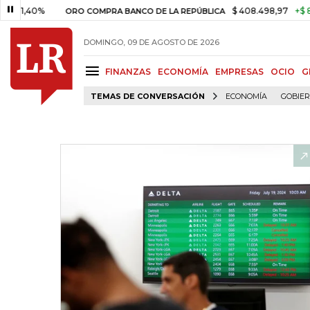
0%
$ 408.498,97
+$ 8.753,81
ORO COMPRA BANCO DE LA REPÚBLICA
DOMINGO, 09 DE AGOSTO DE 2026
FINANZAS
ECONOMÍA
EMPRESAS
OCIO
G
TEMAS DE CONVERSACIÓN
ECONOMÍA
GOBIE