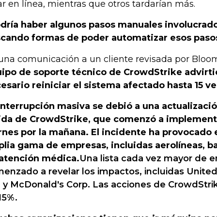
ar en línea, mientras que otros tardarían más.
dría haber algunos pasos manuales involucrad
cando formas de poder automatizar esos pasos
una comunicación a un cliente revisada por Blo
ipo de soporte técnico de CrowdStrike advirti
esario reiniciar el sistema afectado hasta 15 v
interrupción masiva se debió a una actualizaci
lida de CrowdStrike, que comenzó a implementa
rnes por la mañana. El incidente ha provocado 
lia gama de empresas, incluidas aerolíneas, b
atención médica.
Una lista cada vez mayor de 
enzado a revelar los impactos, incluidas United
. y McDonald's Corp. Las acciones de CrowdStri
15%.