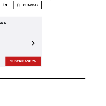
GUARDAR
ARA
Next slide
SUSCRÍBASE YA