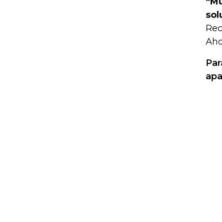
“Mu
sol
Rec
Aho
Par
apa