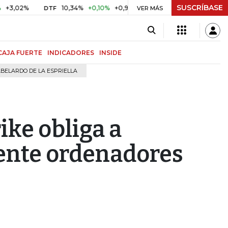
SUSCRÍBASE
%
10,34%
+0,10%
+0,98%
$ 417,01
+$ 0,05
+0,01%
DTF
UVR
VER MÁS
CAJA FUERTE
INDICADORES
INSIDE
BELARDO DE LA ESPRIELLA
ike obliga a
ente ordenadores