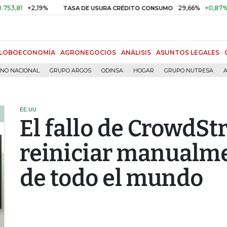
+2,19%
29,66%
+0,87%
+3,02
TASA DE USURA CRÉDITO CONSUMO
LOBOECONOMÍA
AGRONEGOCIOS
ANÁLISIS
ASUNTOS LEGALES
RNO NACIONAL
GRUPO ARGOS
ODINSA
HOGAR
GRUPO NUTRESA
A
EE.UU
El fallo de CrowdStr
reiniciar manualm
de todo el mundo