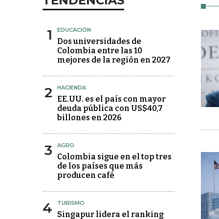
TENDENCIAS
1
EDUCACIÓN
Dos universidades de
Colombia entre las 10
mejores de la región en 2027
2
HACIENDA
EE.UU. es el país con mayor
deuda pública con US$40,7
billones en 2026
3
AGRO
Colombia sigue en el top tres
de los países que más
producen café
4
TURISMO
Singapur lidera el ranking