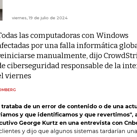
viernes, 19 de julio de 2024
Todas las computadoras con Windows
afectadas por una falla informática glob
reiniciarse manualmente, dijo CrowdStri
de ciberseguridad responsable de la in
el viernes
OMBERG
 trataba de un error de contenido o de una act
iamos y que identificamos y que revertimos", a
cutivo George Kurtz en una entrevista con Cnb
 clientes y dijo que algunos sistemas tardarían una