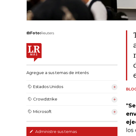
Foto:
Reuters
Agregue a sus temas de interés
Estados Unidos
BLO
Crowdstrike
"Se
Microsoft
env
eje
los
Administre sus temas