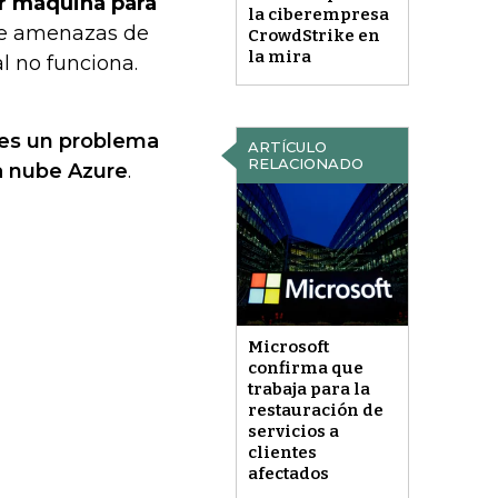
r máquina para
la ciberempresa
 de amenazas de
CrowdStrike en
la mira
al no funciona.
nes un problema
ARTÍCULO
RELACIONADO
a nube Azure
.
Microsoft
confirma que
trabaja para la
restauración de
servicios a
clientes
afectados