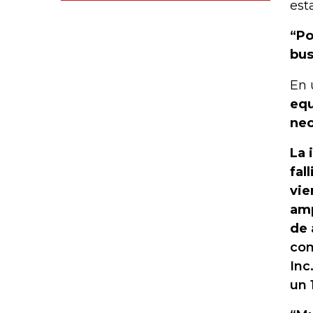
est
“Po
bus
En 
equ
nec
La 
fal
vie
amp
de 
com
Inc
un 