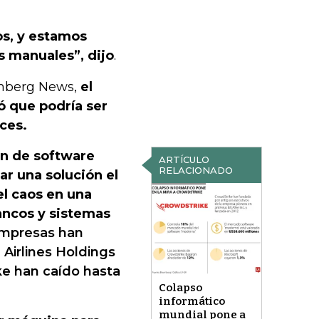
os, y estamos
 manuales”, dijo
.
omberg News,
el
ó que podría ser
eces.
ón de software
ARTÍCULO
RELACIONADO
r una solución el
el caos en una
ancos y sistemas
empresas han
 Airlines Holdings
ke han caído hasta
Colapso
informático
mundial pone a