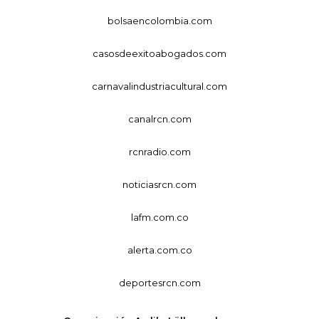
bolsaencolombia.com
casosdeexitoabogados.com
carnavalindustriacultural.com
canalrcn.com
rcnradio.com
noticiasrcn.com
lafm.com.co
alerta.com.co
deportesrcn.com