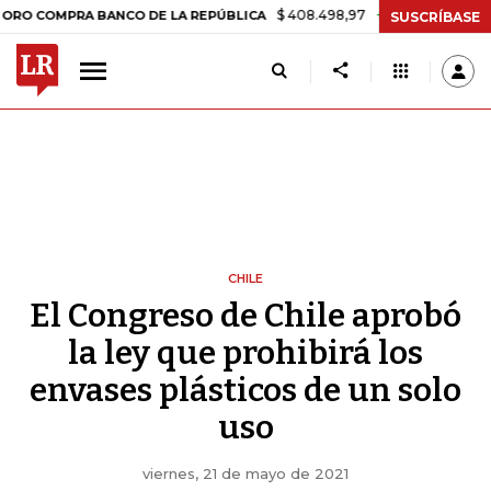
$ 408.498,97
+$ 8.753,81
+2,19%
PRA BANCO DE LA REPÚBLICA
T
SUSCRÍBASE
CHILE
El Congreso de Chile aprobó
la ley que prohibirá los
envases plásticos de un solo
uso
viernes, 21 de mayo de 2021