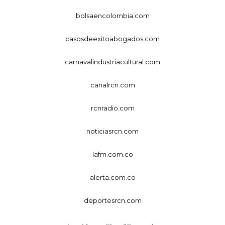
bolsaencolombia.com
casosdeexitoabogados.com
carnavalindustriacultural.com
canalrcn.com
rcnradio.com
noticiasrcn.com
lafm.com.co
alerta.com.co
deportesrcn.com