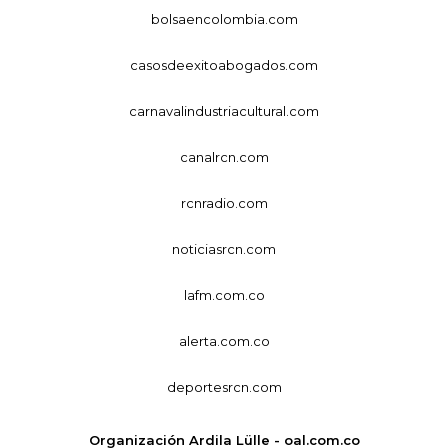
bolsaencolombia.com
casosdeexitoabogados.com
carnavalindustriacultural.com
canalrcn.com
rcnradio.com
noticiasrcn.com
lafm.com.co
alerta.com.co
deportesrcn.com
Organización Ardila Lülle - oal.com.co