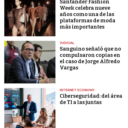
Santander Fashion
Week celebra nueve
años como una de las
plataformas de moda
más importantes
JUDICIAL
Sanguino señaló que no
compulsaron copias en
el caso de Jorge Alfredo
Vargas
INTERNET ECONOMY
Ciberseguridad: del área
de TI a las juntas