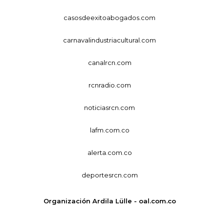
casosdeexitoabogados.com
carnavalindustriacultural.com
canalrcn.com
rcnradio.com
noticiasrcn.com
lafm.com.co
alerta.com.co
deportesrcn.com
Organización Ardila Lülle - oal.com.co