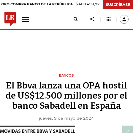
$ 408.498,97
+$ 8.753,81
+2,19%
MPRA BANCO DE LA REPÚBLICA
T
SUSCRÍBASE
BANCOS
El Bbva lanza una OPA hostil
de US$12.500 millones por el
banco Sabadell en España
jueves, 9 de mayo de 2024