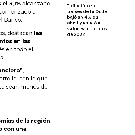
 el 3,1%
alcanzado
Inflación en
a comenzado a
países de la Ocde
bajó a 7,4% en
el Banco.
abril y volvió a
valores mínimos
tos, destacan
las
de 2022
ntos en las
rés en todo el
a.
anciero”
,
rollo, con lo que
nto sean menos de
omías de la región
o con una