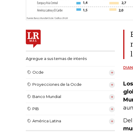
Agregue a sus temas de interés
DIAN
Ocde
Los
Proyecciones de la Ocde
glo
Banco Mundial
Mun
aun
PIB
Del
América Latina
mun