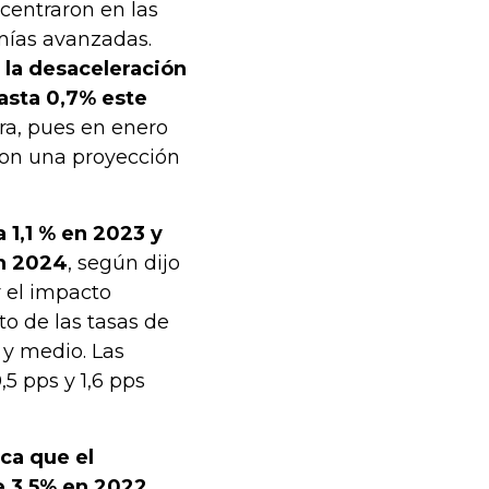
centraron en las
mías avanzadas.
 la desaceleración
asta 0,7% este
ifra, pues en enero
 con una proyección
 1,1 % en 2023 y
en 2024
, según dijo
r el impacto
to de las tasas de
 y medio. Las
5 pps y 1,6 pps
ica que el
 3,5% en 2022,