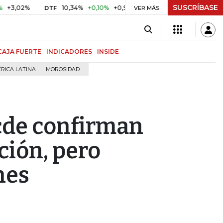
SUSCRÍBASE
%
10,34%
+0,10%
+0,98%
$ 416,91
+$ 0,05
+0,01%
DTF
UVR
VER MÁS
CAJA FUERTE
INDICADORES
INSIDE
RICA LATINA
MOROSIDAD
cde confirman
ción, pero
nes