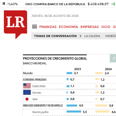
40%
$ 408.498,97
+$ 8.753,81
ORO COMPRA BANCO DE LA REPÚBLICA
JUEVES, 06 DE AGOSTO DE 2026
FINANZAS
ECONOMÍA
EMPRESAS
OCIO
G
TEMAS DE CONVERSACIÓN
LA CALERA
MINER