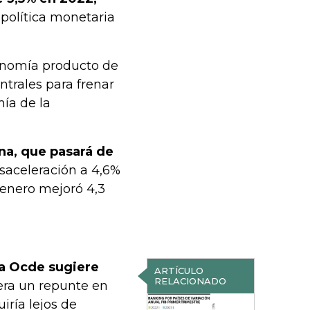
 política monetaria
conomía producto de
ntrales para frenar
mía de la
na, que pasará de
esaceleración a 4,6%
 enero mejoró 4,3
la Ocde sugiere
ARTÍCULO
RELACIONADO
ra un repunte en
iría lejos de