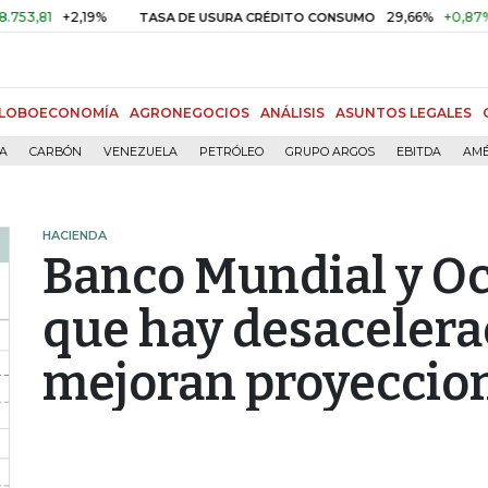
+2,19%
29,66%
+0,87%
+3,02
TASA DE USURA CRÉDITO CONSUMO
LOBOECONOMÍA
AGRONEGOCIOS
ANÁLISIS
ASUNTOS LEGALES
ÍA
CARBÓN
VENEZUELA
PETRÓLEO
GRUPO ARGOS
EBITDA
AMÉ
HACIENDA
Banco Mundial y O
que hay desacelera
mejoran proyeccio