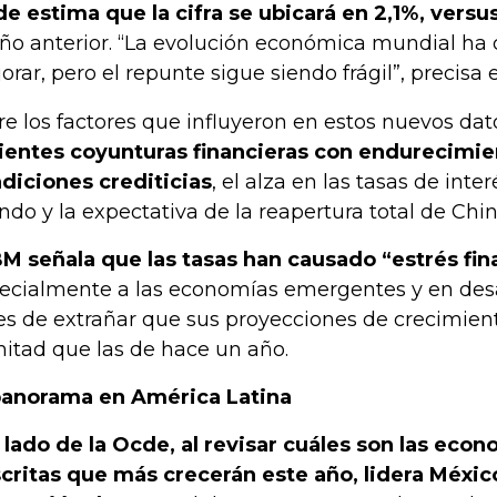
e estima que la cifra se ubicará en 2,1%, versus
año anterior. “La evolución económica mundial h
orar, pero el repunte sigue siendo frágil”, precisa 
re los factores que influyeron en estos nuevos da
ientes coyunturas financieras con endurecimie
diciones crediticias
, el alza en las tasas de inte
do y la expectativa de la reapertura total de Chin
BM señala que las tasas han causado “estrés fin
ecialmente a las economías emergentes y en desar
es de extrañar que sus proyecciones de crecimie
mitad que las de hace un año.
panorama en América Latina
 lado de la Ocde, al revisar cuáles son las econ
critas que más crecerán este año, lidera Méxic