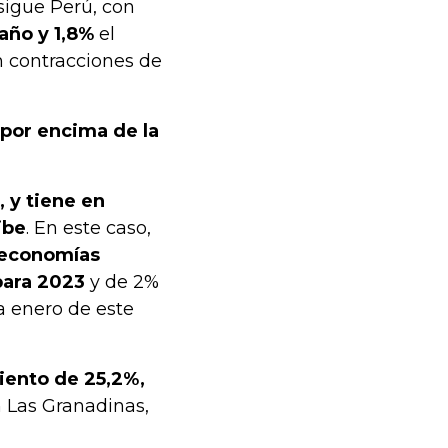
 sigue Perú, con
año y 1,8%
el
n contracciones de
 por encima de la
 y tiene en
ibe
. En este caso,
 economías
para 2023
y de 2%
 a enero de este
miento de 25,2%,
n Las Granadinas,