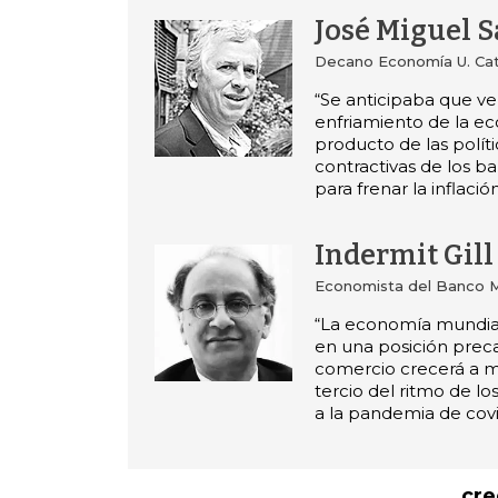
José Miguel 
Decano Economía U. Cató
“Se anticipaba que ve
enfriamiento de la e
producto de las polít
contractivas de los b
para frenar la inflación
Indermit Gill
Economista del Banco M
“La economía mundia
en una posición preca
comercio crecerá a 
tercio del ritmo de lo
a la pandemia de covi
cre