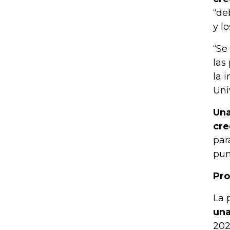
“de
y l
“Se
las
la 
Uni
Una
cre
par
pun
Pro
La 
una
202