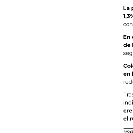
La 
1,3
con
En 
de 
seg
Col
en 
red
Tra
ind
cre
el 