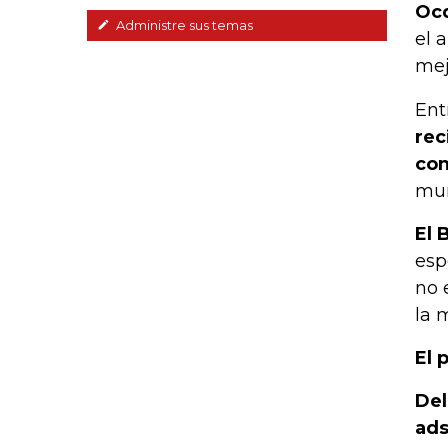
Ocd
Administre sus temas
el 
mej
Ent
rec
con
mun
El 
esp
no 
la 
El 
Del
ads