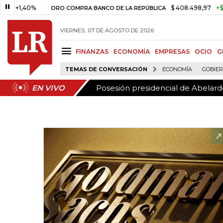
Posesión presidencial de Abelardo
EN VIVO
,40%
$ 408.498,97
+$ 8.753,8
ORO COMPRA BANCO DE LA REPÚBLICA
VIERNES, 07 DE AGOSTO DE 2026
FINANZAS
ECONOMÍA
EMPRESAS
OCIO
G
TEMAS DE CONVERSACIÓN
ECONOMÍA
GOBIE
Posesión presidencial de Abelardo
EN VIVO