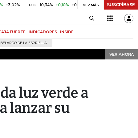
SUSCRÍBASE
VER AHORA
2%
10,34%
+0,10%
+0,98%
$ 416,91
+$ 0,05
+0,01%
DTF
UVR
VER MÁS
CAJA FUERTE
INDICADORES
INSIDE
BELARDO DE LA ESPRIELLA
VER AHORA
da luz verde a
 lanzar su