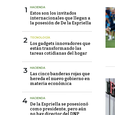
1
HACIENDA
Estos son los invitados
internacionales que llegan a
la posesión de De la Espriella
2
TECNOLOGÍA
Los gadgets innovadores que
están transformando las
tareas cotidianas del hogar
3
HACIENDA
Las cinco banderas rojas que
hereda el nuevo gobierno en
materia económica
4
HACIENDA
De la Espriella se posesionó
como presidente, pero aún
no hay director del DNP