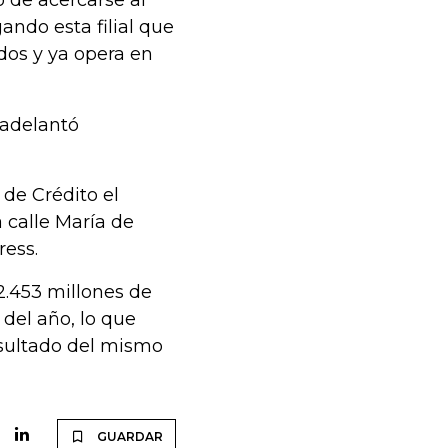
o de acercarse al
ando esta filial que
dos y ya opera en
 adelantó
 de Crédito el
a calle María de
ess.
2.453 millones de
 del año, lo que
esultado del mismo
GUARDAR