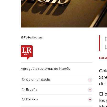
Foto:
Reuters
EXPA
Agregue a sus temas de interés
Gol
Str
Goldman Sachs
del
España
El 
Bancos
los