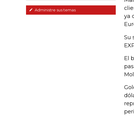
Mar
cli
Administre sus temas
ya 
Eur
Su 
EXP
El 
pas
Mol
Gol
dól
rep
per