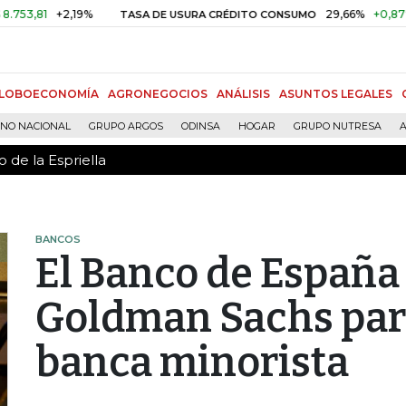
 de la Espriella
1
+2,19%
29,66%
+0,87%
+3,0
TASA DE USURA CRÉDITO CONSUMO
LOBOECONOMÍA
AGRONEGOCIOS
ANÁLISIS
ASUNTOS LEGALES
RNO NACIONAL
GRUPO ARGOS
ODINSA
HOGAR
GRUPO NUTRESA
A
 de la Espriella
BANCOS
El Banco de España 
Goldman Sachs para
banca minorista