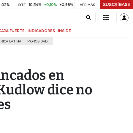
SUSCRÍBASE
10,34%
+0,10%
+0,98%
$ 416,86
+$ 0,05
+0,01%
DTF
UVR
VER MÁS
B
CAJA FUERTE
INDICADORES
INSIDE
RICA LATINA
MOROSIDAD
tancados en
 Kudlow dice no
es