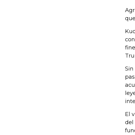
Agr
que
Kud
con
fin
Tru
Sin
pas
acu
ley
int
El 
del
fun