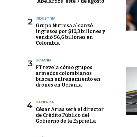
"Abelardos" este 7 de agosto
2
INDUSTRIA
Grupo Nutresa alcanzó
ingresos por $10,3 billones y
vendió $6,6 billones en
Colombia
3
UCRANIA
FT revela cómo grupos
armados colombianos
buscan entrenamiento en
drones en Ucrania
4
HACIENDA
César Arias será el director
de Crédito Público del
Gobierno de la Espriella