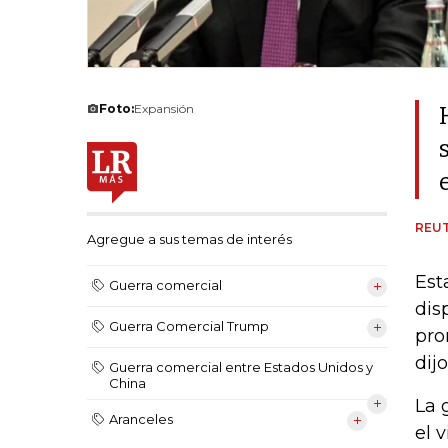
Foto:
Expansión
REU
Agregue a sus temas de interés
Est
Guerra comercial
dis
Guerra Comercial Trump
pro
dij
Guerra comercial entre Estados Unidos y
China
La 
Aranceles
el 