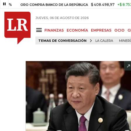
$ 408.498,97
+$ 8.753,81
+2,
ORO COMPRA BANCO DE LA REPÚBLICA
JUEVES, 06 DE AGOSTO DE 2026
FINANZAS
ECONOMÍA
EMPRESAS
OCIO
G
TEMAS DE CONVERSACIÓN
LA CALERA
MINER