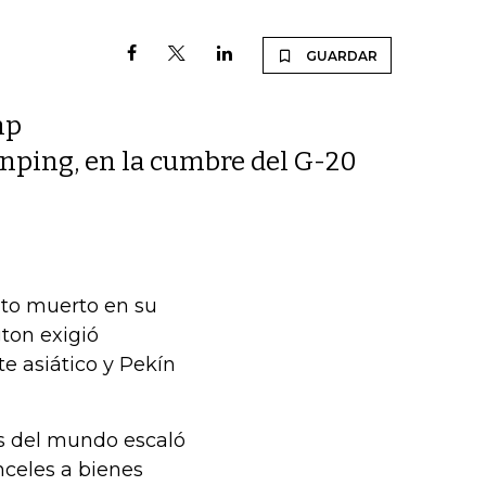
GUARDAR
mp
Jinping, en la cumbre del G-20
nto muerto en su
ton exigió
e asiático y Pekín
s del mundo escaló
nceles a bienes