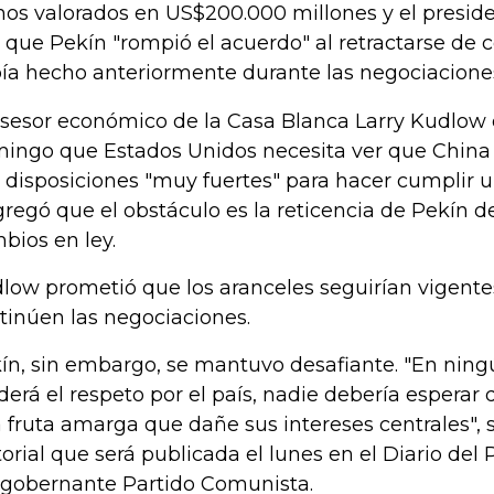
nos valorados en US$200.000 millones y el presi
o que Pekín "rompió el acuerdo" al retractarse d
ía hecho anteriormente durante las negociacione
asesor económico de la Casa Blanca Larry Kudlow 
ingo que Estados Unidos necesita ver que China
 disposiciones "muy fuertes" para hacer cumplir 
gregó que el obstáculo es la reticencia de Pekín de
bios en ley.
low prometió que los aranceles seguirían vigente
tinúen las negociaciones.
ín, sin embargo, se mantuvo desafiante. "En ni
derá el respeto por el país, nadie debería espera
 fruta amarga que dañe sus intereses centrales", 
torial que será publicada el lunes en el Diario del 
 gobernante Partido Comunista.