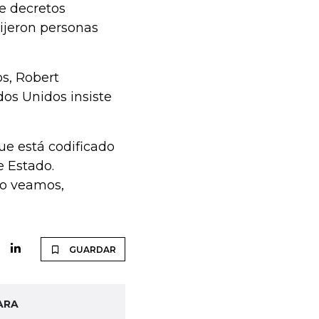
e decretos
ijeron personas
s, Robert
dos Unidos insiste
ue está codificado
e Estado.
lo veamos,
GUARDAR
ARA