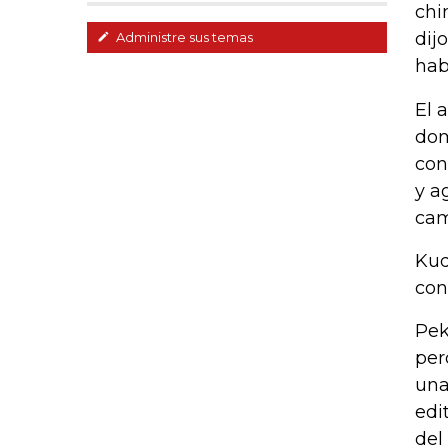
chi
dij
Administre sus temas
hab
El 
dom
con
y a
cam
Kud
con
Pek
per
una
edi
del