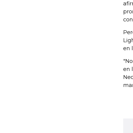
afi
pro
con
Per
Lig
en 
"No
en 
Nec
man