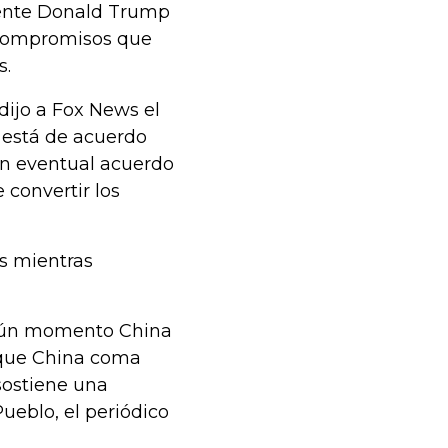
dente Donald Trump
e compromisos que
s.
dijo a Fox News el
 está de acuerdo
un eventual acuerdo
 convertir los
s mientras
ngún momento China
r que China coma
sostiene una
Pueblo, el periódico