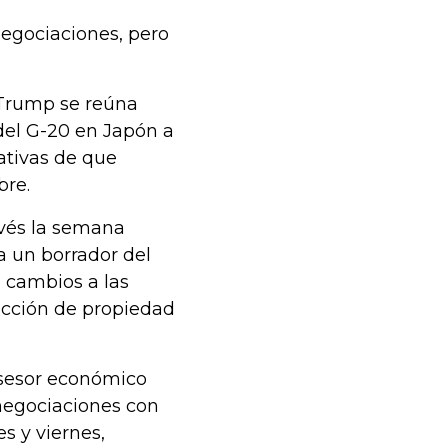
negociaciones, pero
 Trump se reúna
 del G-20 en Japón a
ativas de que
bre.
evés la semana
a un borrador del
 cambios a las
tección de propiedad
 asesor económico
 negociaciones con
s y viernes,