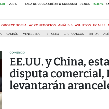
19%
29,66%
+0,87%
+3,02%
TASA DE USURA CRÉDITO CONSUMO
LOBOECONOMÍA
AGRONEGOCIOS
ANÁLISIS
ASUNTOS LEGALES
ÍA
CARBÓN
VENEZUELA
PETRÓLEO
GRUPO ARGOS
EBITDA
AMÉ
COMERCIO
EE.UU. y China, es
disputa comercial,
levantarán arancel