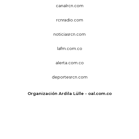
canalrcn.com
rcnradio.com
noticiasrcn.com
lafm.com.co
alerta.com.co
deportesrcn.com
Organización Ardila Lülle - oal.com.co